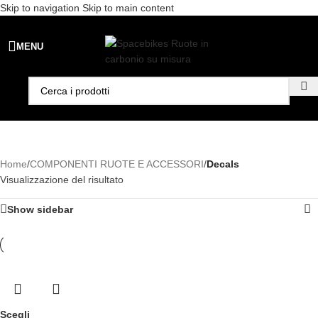
Skip to navigation
Skip to main content
Spedizione gratuita per ordini superiori a €99 - 📣 Paga con PayPal in
MENU
3 rate senza interessi,
oppure in 6, 12 o 24 rate
!
Home
/
COMPONENTI RUOTE E ACCESSORI
/
Decals
Visualizzazione del risultato
Show sidebar
Scegli