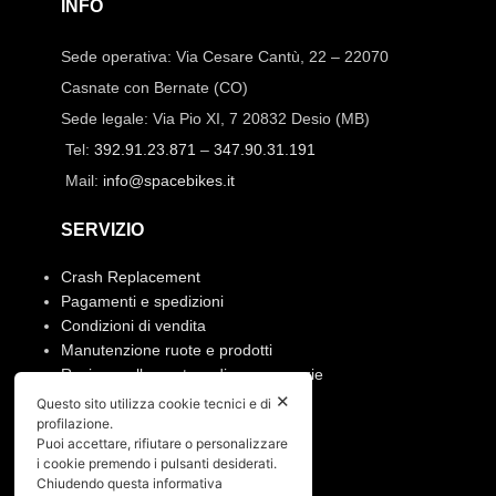
INFO
Sede operativa: Via Cesare Cantù, 22 – 22070
Casnate con Bernate (CO)
Sede legale: Via Pio XI, 7 20832 Desio (MB)
Tel:
392.91.23.871
–
347.90.31.191
Mail:
info@spacebikes.it
SERVIZIO
Crash Replacement
Pagamenti e spedizioni
Condizioni di vendita
Manutenzione ruote e prodotti
Resi, annullamento ordine e garanzie
✕
Questo sito utilizza cookie tecnici e di
PRIVACY
profilazione.
Puoi accettare, rifiutare o personalizzare
i cookie premendo i pulsanti desiderati.
Privacy policy
Chiudendo questa informativa
Cookies policy