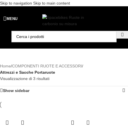
Skip to navigation
Skip to main content
Spedizione gratuita per ordini superiori a €99 - 📣 Paga con PayPal in
MENU
3 rate senza interessi,
oppure in 6, 12 o 24 rate
!
Home
/
COMPONENTI RUOTE E ACCESSORI
/
Attrezzi e Sacche Portaruote
Visualizzazione di 3 risultati
Show sidebar