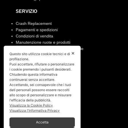
SERVIZIO
Crash Replacement
Pagamenti e spedizioni
Condizioni di vendita
Manutenzione ruote e prodotti
Resi, annullamento ordine e garanzie
✕
Questo sito utilizza cookie tecnici e di
profilazione.
PRIVACY
Puoi accettare, rifiutare o personalizzare
i cookie premendo i pulsanti desiderati.
Privacy policy
Chiudendo questa informativa
Cookies policy
continuerai senza accettare.
Accettando, sei consapevole che i tuoi
dati personali possono essere raccolti
Menù
allo scopo di personalizzare e misurare
l'efficacia della pubblicità.
Home
Visualizza la Cookie Policy
Chi siamo
Visualizza l'Informativa Privacy
Shop
Gallery
Accetta