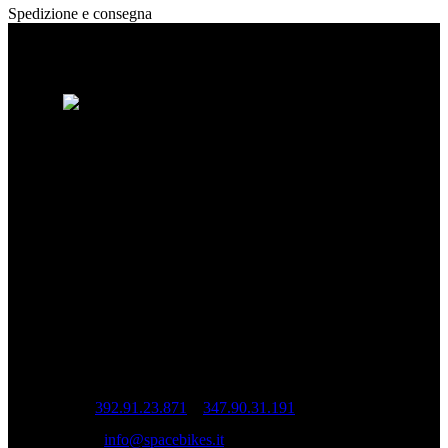
Spedizione e consegna
Spacebikes nasce dalla passione per la bici
e dalla ricerca della qualità assoluta. Ogni
ruota è costruita artigianalmente per
garantire prestazioni, precisione e durata.
Ruote da corsa artigianali Spacebikes.
INFO
Sede operativa: Via Cesare Cantù, 22 – 22070
Casnate con Bernate (CO)
Sede legale: Via Pio XI, 7 20832 Desio (MB)
Tel:
392.91.23.871
–
347.90.31.191
Mail:
info@spacebikes.it