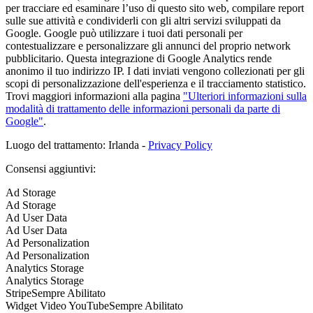
per tracciare ed esaminare l’uso di questo sito web, compilare report
sulle sue attività e condividerli con gli altri servizi sviluppati da
Google. Google può utilizzare i tuoi dati personali per
contestualizzare e personalizzare gli annunci del proprio network
pubblicitario. Questa integrazione di Google Analytics rende
anonimo il tuo indirizzo IP. I dati inviati vengono collezionati per gli
scopi di personalizzazione dell'esperienza e il tracciamento statistico.
Trovi maggiori informazioni alla pagina
"Ulteriori informazioni sulla
modalità di trattamento delle informazioni personali da parte di
Google"
.
Luogo del trattamento: Irlanda -
Privacy Policy
Consensi aggiuntivi:
Ad Storage
Ad Storage
Ad User Data
Ad User Data
Ad Personalization
Ad Personalization
Analytics Storage
Analytics Storage
Stripe
Sempre Abilitato
Widget Video YouTube
Sempre Abilitato