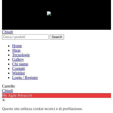
Paga con PayPal anche in 3 rate senza interessi,
oppure in 6, 12 o 24 rate!
Chiudi
Search
Home
Shop
Tecnologie
Gallery
Chi siamo
Contatti
Wishlist
Login / Register
Carrello
Chiudi
My Agile Privacy®
✕
Questo sito utilizza cookie tecnici e di profilazione.