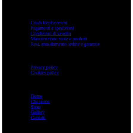
SERVIZIO
Crash Replacement
Pagamenti e spedizioni
Condizioni di vendita
Manutenzione ruote e prodotti
Resi, annullamento ordine e garanzie
PRIVACY
Privacy policy
Cookies policy
Menù
Home
Chi siamo
Shop
Gallery
Contatti
SPACEBIKES
Copyright © 2026 - Via Pio XI, 7
- Desio (MB) 20832 | C.F./P.IVA 12997990960