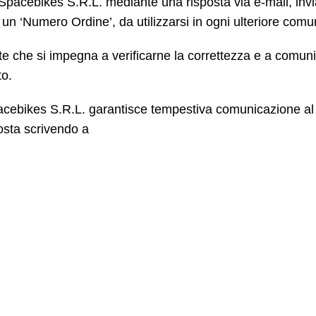
Spacebikes S.R.L. mediante una risposta via e-mail, invia
 un ‘Numero Ordine’, da utilizzarsi in ogni ulteriore co
liente che si impegna a verificarne la correttezza e a com
to.
acebikes S.R.L. garantisce tempestiva comunicazione al C
osta scrivendo a