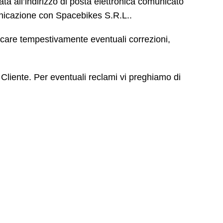
ta all’indirizzo di posta elettronica comunicato
municazione con Spacebikes S.R.L..
unicare tempestivamente eventuali correzioni,
liente. Per eventuali reclami vi preghiamo di