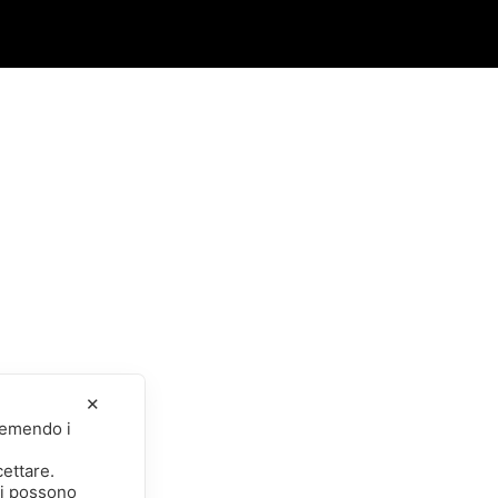
✕
premendo i
cettare.
li possono