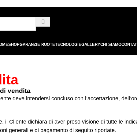
ordini superiori a €99 - 📣 Paga con PayPal in 3 rate senza interessi,
o
OME
SHOP
GARANZIE RUOTE
TECNOLOGIE
GALLERY
CHI SIAMO
CONTAT
ita
di vendita
Cliente deve intendersi concluso con l’accettazione, dell’
 il Cliente dichiara di aver preso visione di tutte le indic
ioni generali e di pagamento di seguito riportate.