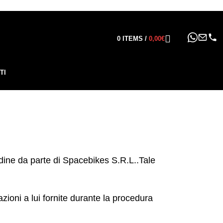
ppure in 6, 12 o 24 rate
!
0
ITEMS
/
0,00
€
TI
ordine da parte di Spacebikes S.R.L..Tale
azioni a lui fornite durante la procedura