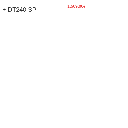
1.509,00
€
+ DT240 SP –