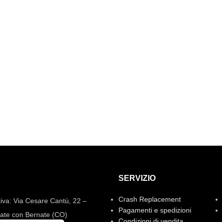
SERVIZIO
Crash Replacement
iva: Via Cesare Cantù, 22 –
Pagamenti e spedizioni
ate con Bernate (CO)
Condizioni di vendita