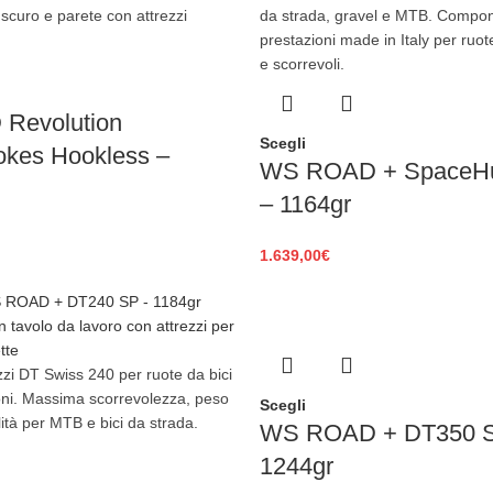
Revolution
Scegli
kes Hookless –
WS ROAD + SpaceHu
– 1164gr
1.639,00
€
Scegli
WS ROAD + DT350 
1244gr