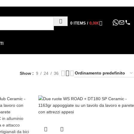
ppure in 6, 12 o 24 rate
!
0
ITEMS
/
0,00
€
TI
Show
9
24
36