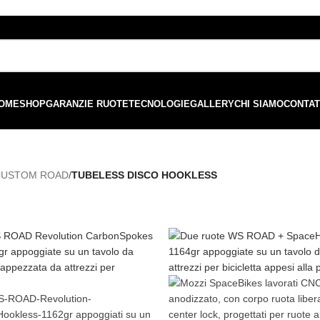
ordini superiori a €99 - 📣 Paga con PayPal in 3 rate senza interessi,
o
OME
SHOP
GARANZIE RUOTE
TECNOLOGIE
GALLERY
CHI SIAMO
CONTAT
CUSTOM ROAD
/
TUBELESS DISCO HOOKLESS