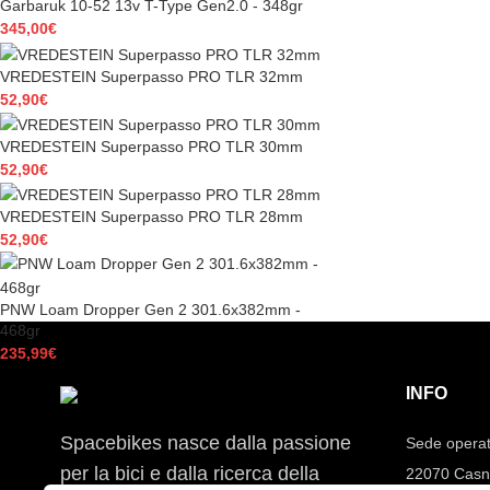
Garbaruk 10-52 13v T-Type Gen2.0 - 348gr
345,00
€
VREDESTEIN Superpasso PRO TLR 32mm
52,90
€
VREDESTEIN Superpasso PRO TLR 30mm
52,90
€
VREDESTEIN Superpasso PRO TLR 28mm
52,90
€
PNW Loam Dropper Gen 2 301.6x382mm -
468gr
235,99
€
INFO
Spacebikes nasce dalla passione
Sede operat
per la bici e dalla ricerca della
22070 Casn