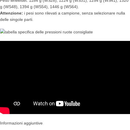
Peso wheelset: 1184 g (WS28), 1224 g (WS31), 1254 g (WS41), 1320
g (WS48), 1394 g (WS54), 1446 g (WS64).
Attenzione:
i pesi sono rilevati a campione, senza selezionare nulla
delle singole parti.
Informazioni aggiuntive