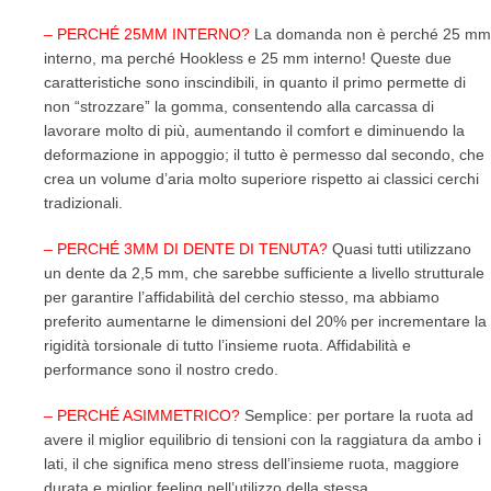
– PERCHÉ 25MM INTERNO?
La domanda non è perché 25 mm
interno, ma perché Hookless e 25 mm interno! Queste due
caratteristiche sono inscindibili, in quanto il primo permette di
non “strozzare” la gomma, consentendo alla carcassa di
lavorare molto di più, aumentando il comfort e diminuendo la
deformazione in appoggio; il tutto è permesso dal secondo, che
crea un volume d’aria molto superiore rispetto ai classici cerchi
tradizionali.
– PERCHÉ 3MM DI DENTE DI TENUTA?
Quasi tutti utilizzano
un dente da 2,5 mm, che sarebbe sufficiente a livello strutturale
per garantire l’affidabilità del cerchio stesso, ma abbiamo
preferito aumentarne le dimensioni del 20% per incrementare la
rigidità torsionale di tutto l’insieme ruota. Affidabilità e
performance sono il nostro credo.
– PERCHÉ ASIMMETRICO?
Semplice: per portare la ruota ad
avere il miglior equilibrio di tensioni con la raggiatura da ambo i
lati, il che significa meno stress dell’insieme ruota, maggiore
durata e miglior feeling nell’utilizzo della stessa.