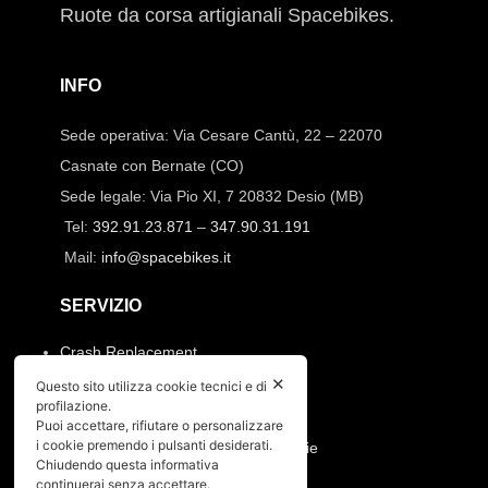
Ruote da corsa artigianali Spacebikes.
INFO
Sede operativa: Via Cesare Cantù, 22 – 22070
Casnate con Bernate (CO)
Sede legale: Via Pio XI, 7 20832 Desio (MB)
Tel:
392.91.23.871
–
347.90.31.191
Mail:
info@spacebikes.it
SERVIZIO
Crash Replacement
Pagamenti e spedizioni
✕
Questo sito utilizza cookie tecnici e di
Condizioni di vendita
profilazione.
Manutenzione ruote e prodotti
Puoi accettare, rifiutare o personalizzare
i cookie premendo i pulsanti desiderati.
Resi, annullamento ordine e garanzie
Chiudendo questa informativa
continuerai senza accettare.