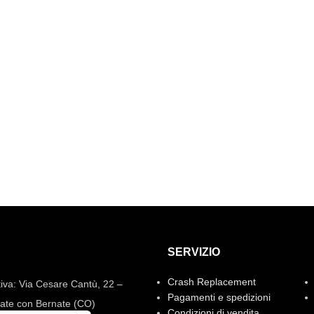
SERVIZIO
Crash Replacement
iva: Via Cesare Cantù, 22 –
Pagamenti e spedizioni
ate con Bernate (CO)
Condizioni di vendita