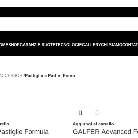
ordini superiori a €99 - 📣 Paga con PayPal in 3 rate senza interessi,
o
OME
SHOP
GARANZIE RUOTE
TECNOLOGIE
GALLERY
CHI SIAMO
CONTAT
 ACCESSORI
/
Pastiglie e Pattini Freno
rello
Aggiungi al carrello
stiglie Formula
GALFER Advanced F