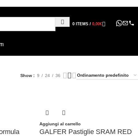
ppure in 6, 12 o 24 rate
!
0
ITEMS
/
0,00
€
TI
Show
9
24
36
Aggiungi al carrello
ormula
GALFER Pastiglie SRAM RED