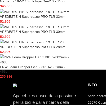
Garbaruk 10-52 13v T-Type Gen2.0 - 348gr
345,00
€
VREDESTEIN Superpasso PRO TLR 32mm
52,90
€
VREDESTEIN Superpasso PRO TLR 30mm
52,90
€
VREDESTEIN Superpasso PRO TLR 28mm
52,90
€
PNW Loam Dropper Gen 2 301.6x382mm -
468gr
235,99
€
INFO
Spacebikes nasce dalla passione
Sede operat
per la bici e dalla ricerca della
22070 Casn