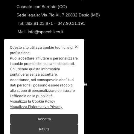
Casnate con Bernate (CO)
Sede legale: Via Pio XI, 7 20832 Desio (MB)
Tel:
392.91.23.871
–
347.90.31.191
Mail:
info@spacebikes.it
SERVIZIO
✕
Questo sito utilizza cookie tecnici e di
profilazione.
Crash Replacement
Puoi accettare, rifiutare o personalizzare
i cookie premendo i pulsanti desiderati.
Pagamenti e spedizioni
Chiudendo questa informativa
Condizioni di vendita
continuerai senza accettare.
Manutenzione ruote e prodotti
Accettando, sei consapevole che i tuoi
Resi, annullamento ordine e garanzie
dati personali possono essere raccolti
allo scopo di personalizzare e misurare
l'efficacia della pubblicità.
PRIVACY
Visualizza la Cookie Policy
Visualizza l'Informativa Privacy
Privacy policy
Cookies policy
Accetta
Menù
Rifiuta