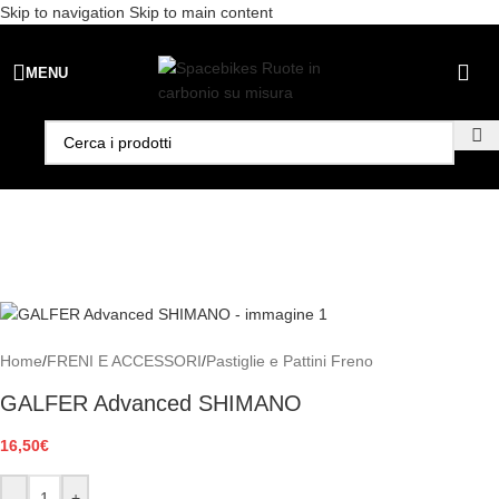
Skip to navigation
Skip to main content
Spedizione gratuita per ordini superiori a €99 - 📣 Paga con PayPal in
MENU
3 rate senza interessi,
oppure in 6, 12 o 24 rate
!
Home
/
FRENI E ACCESSORI
/
Pastiglie e Pattini Freno
GALFER Advanced SHIMANO
16,50
€
-
+