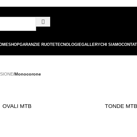
ordini superiori a €99 - 📣 Paga con PayPal in 3 rate senza interessi,
o
OME
SHOP
GARANZIE RUOTE
TECNOLOGIE
GALLERY
CHI SIAMO
CONTAT
SIONE
/
Monocorone
OVALI MTB
TONDE MT