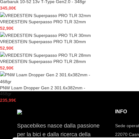
Garbaruk 10-52 13v T-Type Gen2.0 - 348gr
345,00
€
VREDESTEIN Superpasso PRO TLR 32mm
52,90
€
VREDESTEIN Superpasso PRO TLR 30mm
52,90
€
VREDESTEIN Superpasso PRO TLR 28mm
52,90
€
PNW Loam Dropper Gen 2 301.6x382mm -
468gr
235,99
€
INFO
Spacebikes nasce dalla passione
Sede operat
per la bici e dalla ricerca della
22070 Casn