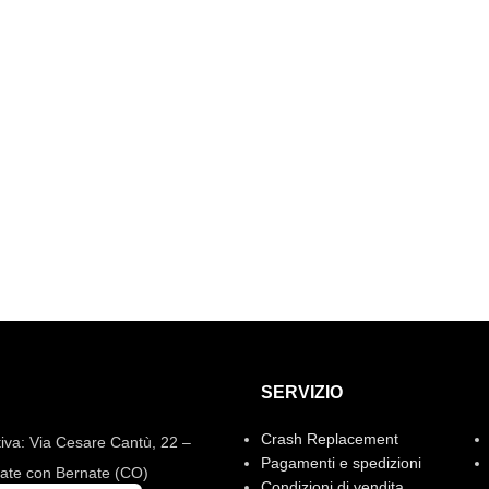
SERVIZIO
Crash Replacement
iva: Via Cesare Cantù, 22 –
Pagamenti e spedizioni
ate con Bernate (CO)
Condizioni di vendita