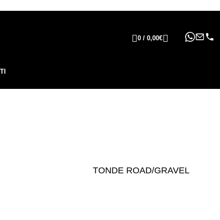
ppure in 6, 12 o 24 rate
!
0
/
0,00
€
TI
B
TONDE ROAD/GRAVEL