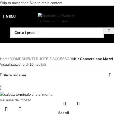
Skip to navigation
Skip to main content
Spedizione gratuita per ordini superiori a €99 - 📣 Paga con PayPal in
MENU
3 rate senza interessi,
oppure in 6, 12 o 24 rate
!
Home
/
COMPONENTI RUOTE E ACCESSORI
/
Kit Conversione Mozzi
Visualizzazione di 10 risultati
Show sidebar
Scegli