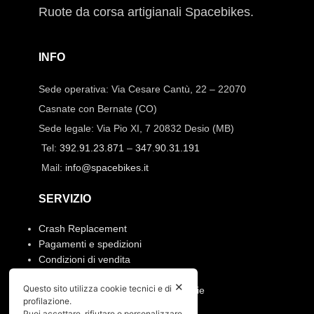
Ruote da corsa artigianali Spacebikes.
INFO
Sede operativa: Via Cesare Cantù, 22 – 22070
Casnate con Bernate (CO)
Sede legale: Via Pio XI, 7 20832 Desio (MB)
Tel:
392.91.23.871
–
347.90.31.191
Mail:
info@spacebikes.it
SERVIZIO
Crash Replacement
Pagamenti e spedizioni
Condizioni di vendita
Manutenzione ruote e prodotti
✕
Questo sito utilizza cookie tecnici e di
Resi, annullamento ordine e garanzie
profilazione.
Puoi accettare, rifiutare o personalizzare