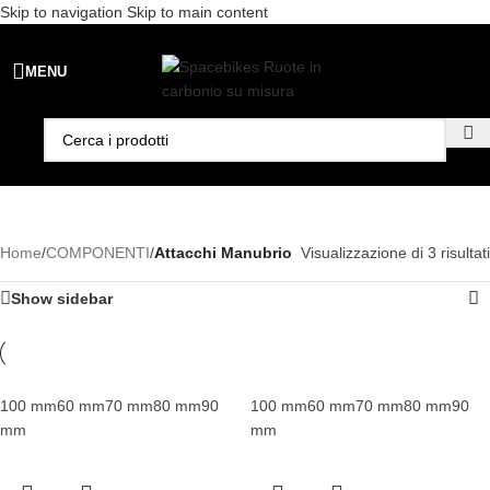
Skip to navigation
Skip to main content
Spedizione gratuita per ordini superiori a €99 - 📣 Paga con PayPal in
MENU
3 rate senza interessi,
oppure in 6, 12 o 24 rate
!
Home
/
COMPONENTI
/
Attacchi Manubrio
Visualizzazione di 3 risultati
Show sidebar
100 mm
60 mm
70 mm
80 mm
90
100 mm
60 mm
70 mm
80 mm
90
mm
mm