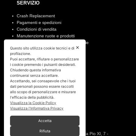
SERVIZIO
Crash Replacement
Pagamenti e spedizioni
Condizioni di vendita
Manutenzione ruote e prodotti
Resi, annullamento ordine e garanzie
✕
Questo sito utilizza cookie tecnici e di
profilazione.
PRIVACY
Puoi accettare, rifiutare o personalizzare
i cookie premendo i pulsanti desiderati.
Privacy policy
Chiudendo questa informativa
Cookies policy
continuerai senza accettare.
Accettando, sei consapevole che i tuoi
dati personali possono essere raccolti
Menù
allo scopo di personalizzare e misurare
l'efficacia della pubblicità.
Home
Visualizza la Cookie Policy
Chi siamo
Visualizza l'Informativa Privacy
Shop
Gallery
Accetta
Contatti
Rifiuta
SPACEBIKES
Copyright © 2026 - Via Pio XI, 7 -