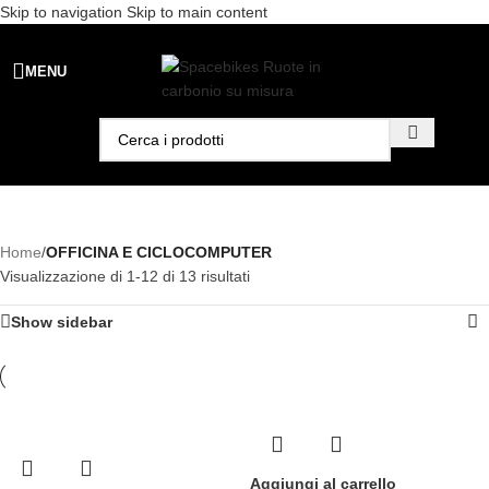
Skip to navigation
Skip to main content
Spedizione gratuita per ordini superiori a €99 - 📣 Paga con PayPal in
MENU
3 rate senza interessi,
oppure in 6, 12 o 24 rate
!
Home
/
OFFICINA E CICLOCOMPUTER
Visualizzazione di 1-12 di 13 risultati
Show sidebar
Aggiungi al carrello