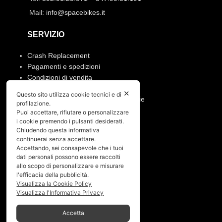
Mail:
info@spacebikes.it
SERVIZIO
Crash Replacement
Pagamenti e spedizioni
Condizioni di vendita
Manutenzione ruote e prodotti
✕
Questo sito utilizza cookie tecnici e di
Resi, annullamento ordine e garanzie
profilazione.
Puoi accettare, rifiutare o personalizzare
PRIVACY
i cookie premendo i pulsanti desiderati.
Chiudendo questa informativa
continuerai senza accettare.
Privacy policy
Accettando, sei consapevole che i tuoi
Cookies policy
dati personali possono essere raccolti
allo scopo di personalizzare e misurare
Menù
l'efficacia della pubblicità.
Visualizza la Cookie Policy
Visualizza l'Informativa Privacy
Home
Chi siamo
Accetta
Shop