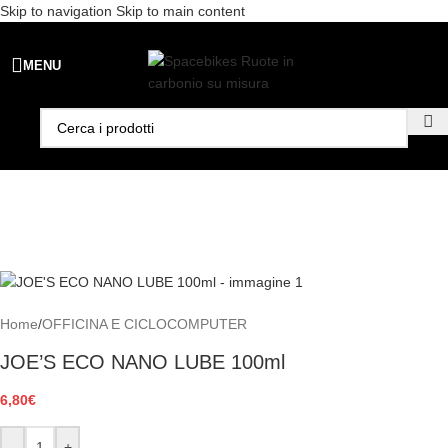
Skip to navigation
Skip to main content
Spedizione gratuita per ordini superiori a €99 - 📣 Paga con PayPal in
MENU
3 rate senza interessi,
oppure in 6, 12 o 24 rate
!
Home
/
OFFICINA E CICLOCOMPUTER
JOE’S ECO NANO LUBE 100ml
6,80
€
-
+