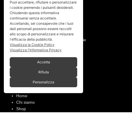
SERVIZIO
Puoi accettare, rifiutare o personalizzare
i cookie premendo i pulsanti desiderati.
Chiudendo questa informativa
Crash Replacement
continuerai senza accettare.
Pagamenti e spedizioni
Accettando, sei consapevole che i tuoi
Condizioni di vendita
dati personali possono essere raccolti
Manutenzione ruote e prodotti
allo scopo di personalizzare e misurare
l'efficacia della pubblicità.
Resi, annullamento ordine e garanzie
Visualizza la Cookie Policy
Visualizza l'Informativa Privacy
PRIVACY
Accetta
Privacy policy
Cookies policy
Rifiuta
Personalizza
Menù
Home
Chi siamo
Shop
Gallery
Contatti
SPACEBIKES
Copyright © 2026 - Via Pio XI, 7 -