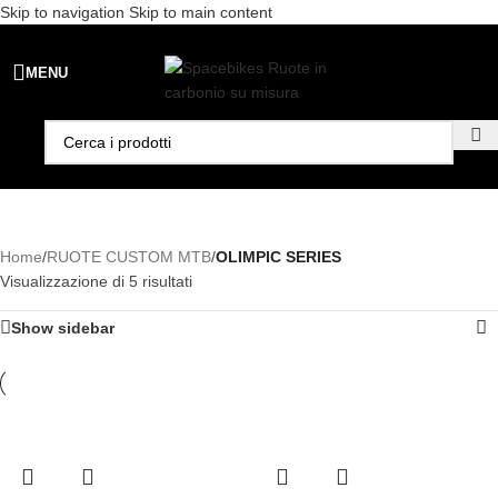
Skip to navigation
Skip to main content
Spedizione gratuita per ordini superiori a €99 - 📣 Paga con PayPal in
MENU
3 rate senza interessi,
oppure in 6, 12 o 24 rate
!
Home
/
RUOTE CUSTOM MTB
/
OLIMPIC SERIES
Visualizzazione di 5 risultati
Show sidebar