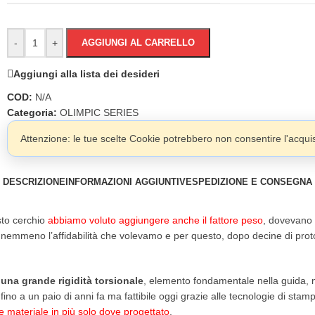
-
+
AGGIUNGI AL CARRELLO
Aggiungi alla lista dei desideri
COD:
N/A
Categoria:
OLIMPIC SERIES
Attenzione: le tue scelte Cookie potrebbero non consentire l'acquist
DESCRIZIONE
INFORMAZIONI AGGIUNTIVE
SPEDIZIONE E CONSEGNA
sto cerchio
abbiamo voluto aggiungere anche il fattore peso
, dovevano n
meno l’affidabilità che volevamo e per questo, dopo decine di prototip
una grande rigidità torsionale
, elemento fondamentale nella guida, nei
ino a un paio di anni fa ma fattibile oggi grazie alle tecnologie di stampa
 materiale in più solo dove progettato
.