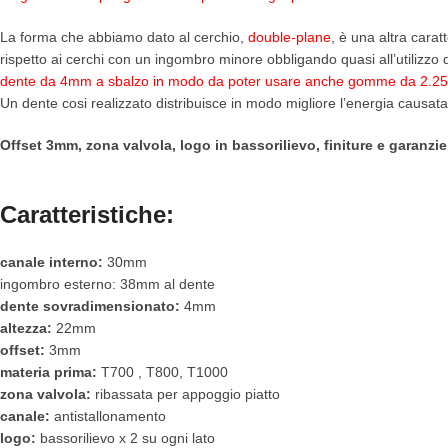
La forma che abbiamo dato al cerchio,
double-plane
, è una altra carat
rispetto ai cerchi con un ingombro minore obbligando quasi all’utilizzo
dente da 4mm a sbalzo in modo da poter usare anche gomme da 2.25 s
Un dente cosi realizzato distribuisce in modo migliore l’energia causata
Offset 3mm, zona valvola, logo in bassorilievo, finiture e garanzie
Caratteristiche:
canale interno:
30mm
ingombro esterno: 38mm al dente
dente sovradimensionato:
4mm
altezza:
22mm
offset:
3mm
materia prima:
T700 , T800, T1000
zona valvola:
ribassata per appoggio piatto
canale:
antistallonamento
logo:
bassorilievo x 2 su ogni lato