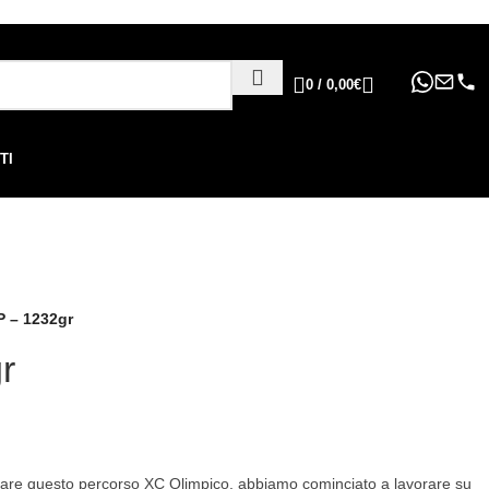
ppure in 6, 12 o 24 rate
!
0
/
0,00
€
TI
P – 1232gr
r
cciare questo percorso XC Olimpico, abbiamo cominciato a lavorare su