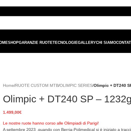
ordini superiori a €99 - 📣 Paga con PayPal in 3 rate senza interessi,
o
OME
SHOP
GARANZIE RUOTE
TECNOLOGIE
GALLERY
CHI SIAMO
CONTAT
Home
/
RUOTE CUSTOM MTB
/
OLIMPIC SERIES
/
Olimpic + DT240 S
Olimpic + DT240 SP – 1232g
1.499,00
€
Le nostre ruote hanno corso alle Olimpiadi di Parigi!
A settembre 2023 ,quando con Berria-Polimedical si è iniziato a tra