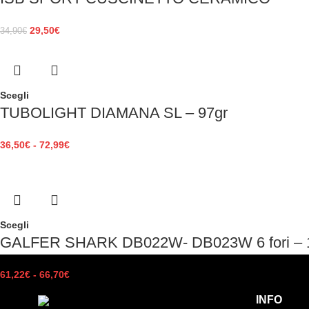
29,50
€
34,90
€
Scegli
TUBOLIGHT DIAMANA SL – 97gr
36,50
€
-
72,99
€
Scegli
GALFER SHARK DB022W- DB023W 6 fori – 
61,22
€
-
66,70
€
INFO