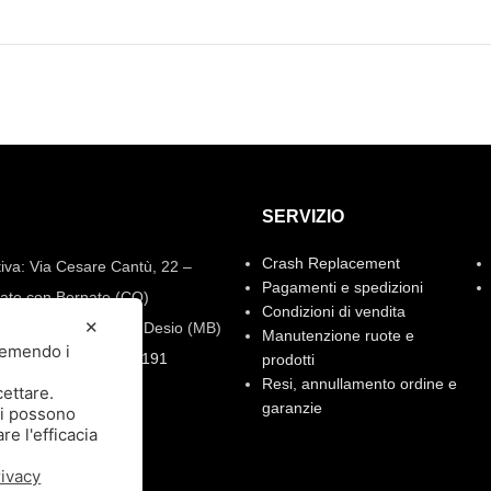
SERVIZIO
Crash Replacement
iva: Via Cesare Cantù, 22 –
Pagamenti e spedizioni
ate con Bernate (CO)
Condizioni di vendita
✕
: Via Pio XI, 7 20832 Desio (MB)
Manutenzione ruote e
premendo i
.23.871
–
347.90.31.191
prodotti
Resi, annullamento ordine e
spacebikes.it
cettare.
garanzie
li possono
re l'efficacia
rivacy