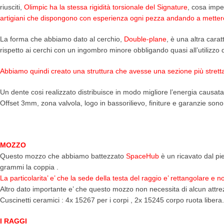
riusciti,
Olimpic ha la stessa rigidità torsionale del Signature
, cosa impen
artigiani che dispongono con esperienza ogni pezza andando a mettere
La forma che abbiamo dato al cerchio,
Double-plane
, è una altra carat
rispetto ai cerchi con un ingombro minore obbligando quasi all’utilizzo
Abbiamo quindi creato una struttura che avesse una sezione più stret
Un dente cosi realizzato distribuisce in modo migliore l’energia causata
Offset 3mm, zona valvola, logo in bassorilievo, finiture e garanzie sono 
MOZZO
Questo mozzo che abbiamo battezzato
SpaceHub
è un ricavato dal pi
grammi la coppia .
La particolarita’ e’ che la sede della testa del raggio e’ rettangolare e 
Altro dato importante e’ che questo mozzo non necessita di alcun attre
Cuscinetti ceramici : 4x 15267 per i corpi , 2x 15245 corpo ruota libera.
I RAGGI