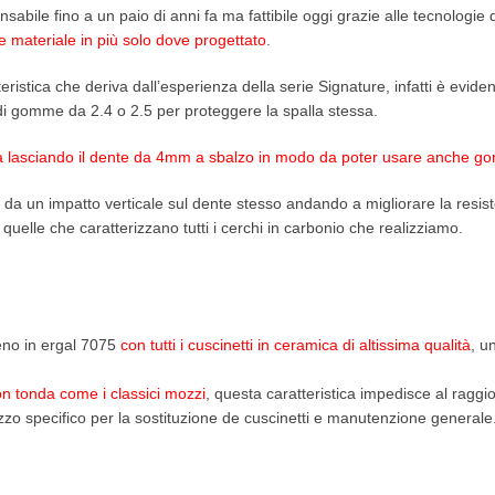
sabile fino a un paio di anni fa ma fattibile oggi grazie alle tecnologie d
 materiale in più solo dove progettato
.
teristica che deriva dall’esperienza della serie Signature, infatti è evide
 di gomme da 2.4 o 2.5 per proteggere la spalla stessa.
ta lasciando il dente da 4mm a sbalzo in modo da poter usare anche go
 da un impatto verticale sul dente stesso andando a migliorare la resist
quelle che caratterizzano tutti i cerchi in carbonio che realizziamo.
eno in ergal 7075
con tutti i cuscinetti in ceramica di altissima qualità
, u
non tonda come i classici mozzi
, questa caratteristica impedisce al ragg
zzo specifico per la sostituzione de cuscinetti e manutenzione generale