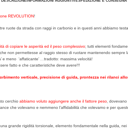
DESCRIZIONE
INFORMAZIONI AGGIUNTIVE
SPEDIZIONE E CONSEGNA
sione REVOLUTION
!
e ruote da strada con raggi in carbonio e in questi anni abbiamo testato
ità di copiare le asperità ed il peso complessivo
; tutti elementi fondam
che non permettesse al raggio stesso di ruotare mantenendo sempre la p
ca’ e meno ‘affaticante’ …tradotto: massima velocità!
sere fatto e che caratteristiche deve avere!!!
orbimento verticale, precisione di guida, prontezza nei rilanci allo
sto cerchio
abbiamo voluto aggiungere anche il fattore peso
, dovevano 
nce che volevamo e nemmeno l’affidabilità che volevamo e per questo, do
una grande rigidità torsionale, elemento fondamentale nella guida, nei r