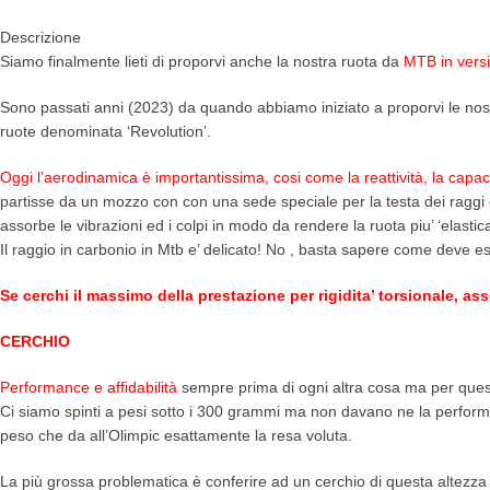
Descrizione
Siamo finalmente lieti di proporvi anche la nostra ruota da
MTB in ver
Sono passati anni (2023) da quando abbiamo iniziato a proporvi le nostr
ruote denominata ‘Revolution’.
Oggi l’aerodinamica è importantissima, cosi come la reattività, la capac
partisse da un mozzo con con una sede speciale per la testa dei raggi 
assorbe le vibrazioni ed i colpi in modo da rendere la ruota piu’ ‘elasti
Il raggio in carbonio in Mtb e’ delicato! No , basta sapere come deve es
Se cerchi il massimo della prestazione per rigidita’ torsionale, ass
CERCHIO
Performance e affidabilità
sempre prima di ogni altra cosa ma per que
Ci siamo spinti a pesi sotto i 300 grammi ma non davano ne la performa
peso che da all’Olimpic esattamente la resa voluta.
La più grossa problematica è conferire ad un cerchio di questa altezza 