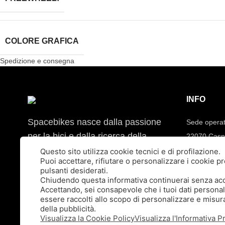
COLORE GRAFICA
Spedizione e consegna
INFO
Spacebikes nasce dalla passione
Sede operat
per la bici e dalla ricerca della
22070 Casn
qualità assoluta. Ogni ruota è
Sede legale
Questo sito utilizza cookie tecnici e di profilazione.
Puoi accettare, rifiutare o personalizzare i cookie 
costruita artigianalmente per
Tel:
392.91
pulsanti desiderati.
garantire prestazioni, precisione e
Mail:
info@
Chiudendo questa informativa continuerai senza ac
Accettando, sei consapevole che i tuoi dati persona
durata.
essere raccolti allo scopo di personalizzare e misura
Ruote da corsa artigianali
della pubblicità.
Visualizza la Cookie Policy
Visualizza l'Informativa P
Spacebikes.