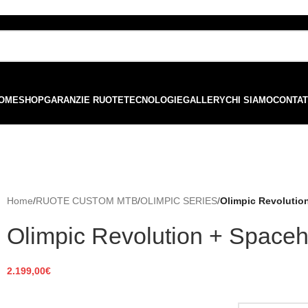
ordini superiori a €99 - 📣 Paga con PayPal in 3 rate senza interessi,
o
OME
SHOP
GARANZIE RUOTE
TECNOLOGIE
GALLERY
CHI SIAMO
CONTAT
Home
/
RUOTE CUSTOM MTB
/
OLIMPIC SERIES
/
Olimpic Revolutio
Olimpic Revolution + Space
2.199,00
€