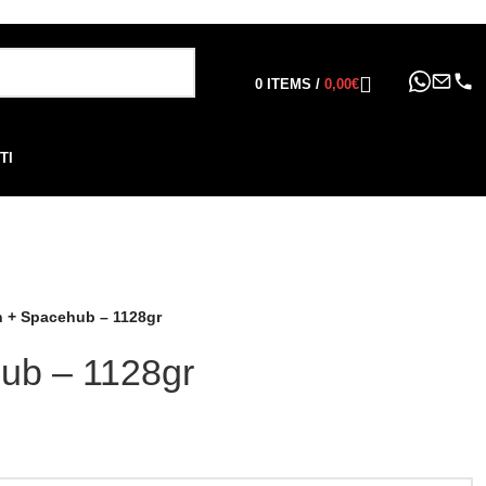
ppure in 6, 12 o 24 rate
!
0
ITEMS
/
0,00
€
TI
n + Spacehub – 1128gr
hub – 1128gr