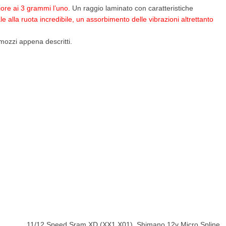
iore ai 3 grammi l’uno
. Un raggio laminato con caratteristiche
le alla ruota incredibile, un assorbimento delle vibrazioni altrettanto
 mozzi appena descritti.
11/12 Speed Sram XD (XX1.X01)
,
Shimano 12v Micro Spline