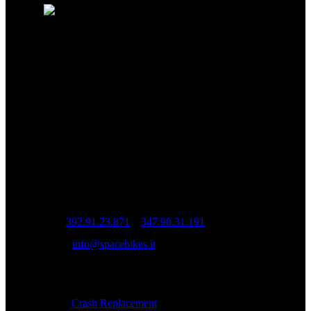
Spacebikes nasce dalla passione per la bici
e dalla ricerca della qualità assoluta. Ogni
ruota è costruita artigianalmente per
garantire prestazioni, precisione e durata.
Ruote da corsa artigianali Spacebikes.
INFO
Sede operativa: Via Cesare Cantù, 22 – 22070
Casnate con Bernate (CO)
Sede legale: Via Pio XI, 7 20832 Desio (MB)
Tel:
392.91.23.871
–
347.90.31.191
Mail:
info@spacebikes.it
SERVIZIO
Crash Replacement