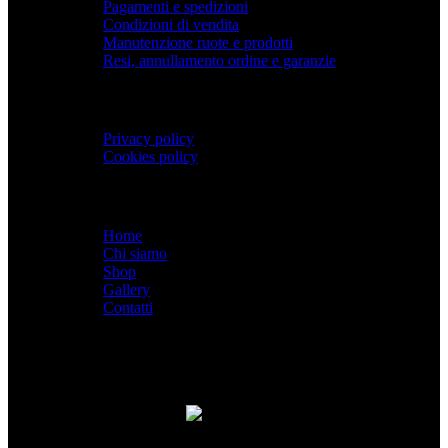
Pagamenti e spedizioni
Condizioni di vendita
Manutenzione ruote e prodotti
Resi, annullamento ordine e garanzie
PRIVACY
Privacy policy
Cookies policy
Menù
Home
Chi siamo
Shop
Gallery
Contatti
SPACEBIKES
Copyright © 2026 - Via Pio XI, 7
- Desio (MB) 20832 | C.F./P.IVA 12997990960
Paga con PayPal anche in 3 rate senza interessi,
oppure in 6, 12 o 24 rate!