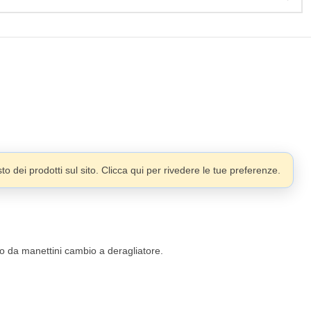
o dei prodotti sul sito. Clicca qui per rivedere le tue preferenze.
co da manettini cambio a deragliatore.