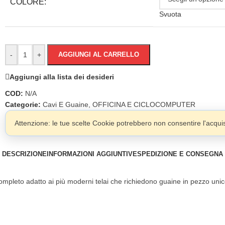
COLORE:
Svuota
-
+
AGGIUNGI AL CARRELLO
Aggiungi alla lista dei desideri
COD:
N/A
Categorie:
Cavi E Guaine
,
OFFICINA E CICLOCOMPUTER
Attenzione: le tue scelte Cookie potrebbero non consentire l'acquist
DESCRIZIONE
INFORMAZIONI AGGIUNTIVE
SPEDIZIONE E CONSEGNA
 completo adatto ai più moderni telai che richiedono guaine in pezzo uni