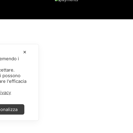
✕
premendo i
cettare.
li possono
re l'efficacia
rivacy
onalizza