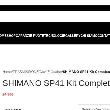
ordini superiori a €99 - 📣 Paga con PayPal in 3 rate senza interessi,
o
OME
SHOP
GARANZIE RUOTE
TECNOLOGIE
GALLERY
CHI SIAMO
CONTAT
Home
/
TRASMISSIONE
/
Cavi E Guaine
/
SHIMANO SP41 Kit Complet
SHIMANO SP41 Kit Complet
24,90
€