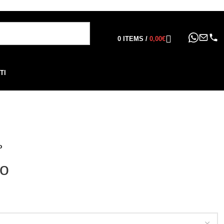
ppure in 6, 12 o 24 rate
!
0
ITEMS
/
0,00
€
TI
o
o