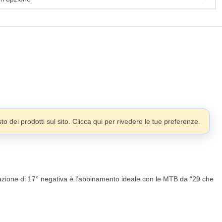
o dei prodotti sul sito. Clicca qui per rivedere le tue preferenze.
nazione di 17° negativa è l’abbinamento ideale con le MTB da “29 che