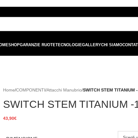
ordini superiori a €99 - 📣 Paga con PayPal in 3 rate senza interessi,
o
OME
SHOP
GARANZIE RUOTE
TECNOLOGIE
GALLERY
CHI SIAMO
CONTAT
Home
/
COMPONENTI
/
Attacchi Manubrio
/
SWITCH STEM TITANIUM -1
SWITCH STEM TITANIUM -1
43,90
€