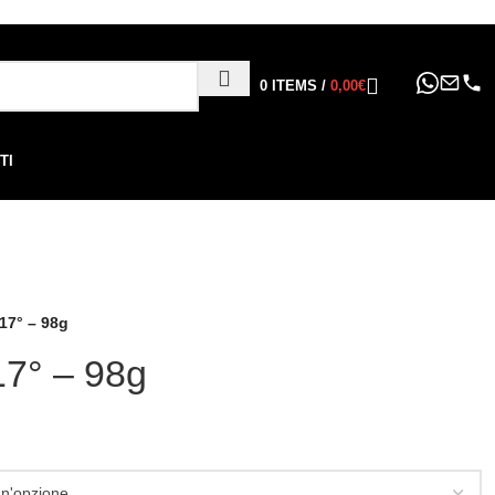
ppure in 6, 12 o 24 rate
!
0
ITEMS
/
0,00
€
TI
7° – 98g
7° – 98g