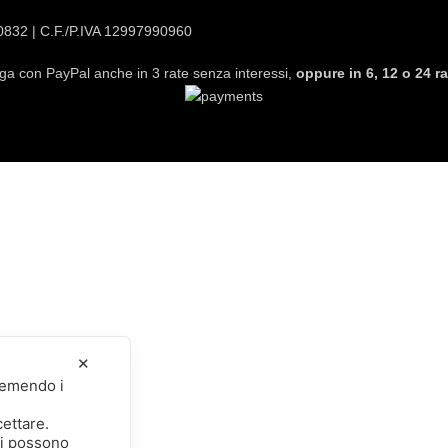
20832 | C.F./P.IVA 12997990960
ga con PayPal anche in 3 rate senza interessi,
oppure in 6, 12 o 24 ra
✕
premendo i
cettare.
li possono