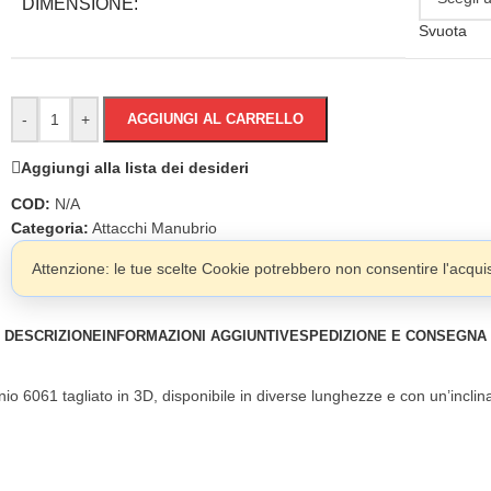
DIMENSIONE:
Svuota
-
+
AGGIUNGI AL CARRELLO
Aggiungi alla lista dei desideri
COD:
N/A
Categoria:
Attacchi Manubrio
Attenzione: le tue scelte Cookie potrebbero non consentire l'acquist
DESCRIZIONE
INFORMAZIONI AGGIUNTIVE
SPEDIZIONE E CONSEGNA
o 6061 tagliato in 3D, disponibile in diverse lunghezze e con un’incli