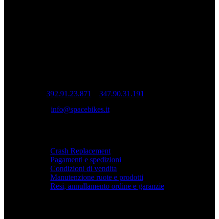
Ruote da corsa artigianali Spacebikes.
INFO
Sede operativa: Via Cesare Cantù, 22 – 22070
Casnate con Bernate (CO)
Sede legale: Via Pio XI, 7 20832 Desio (MB)
Tel:
392.91.23.871
–
347.90.31.191
Mail:
info@spacebikes.it
SERVIZIO
Crash Replacement
Pagamenti e spedizioni
Condizioni di vendita
Manutenzione ruote e prodotti
Resi, annullamento ordine e garanzie
PRIVACY