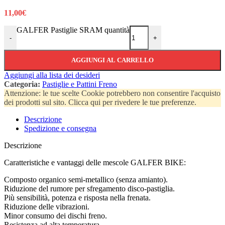
11,00
€
GALFER Pastiglie SRAM quantità
-
+
AGGIUNGI AL CARRELLO
Aggiungi alla lista dei desideri
Categoria:
Pastiglie e Pattini Freno
Attenzione: le tue scelte Cookie potrebbero non consentire l'acquisto
dei prodotti sul sito. Clicca qui per rivedere le tue preferenze.
Descrizione
Spedizione e consegna
Descrizione
Caratteristiche e vantaggi delle mescole GALFER BIKE:
Composto organico semi-metallico (senza amianto).
Riduzione del rumore per sfregamento disco-pastiglia.
Più sensibilità, potenza e risposta nella frenata.
Riduzione delle vibrazioni.
Minor consumo dei dischi freno.
Resistenza ad alta temperatura.