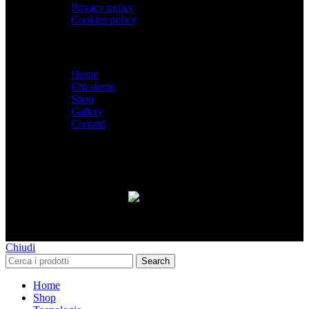
Privacy policy
Cookies policy
Menù
Home
Chi siamo
Shop
Gallery
Contatti
SPACEBIKES
Copyright © 2026 - Via Pio XI, 7
- Desio (MB) 20832 | C.F./P.IVA 12997990960
Paga con PayPal anche in 3 rate senza interessi,
oppure in 6, 12 o 24 rate!
Chiudi
Search
Home
Shop