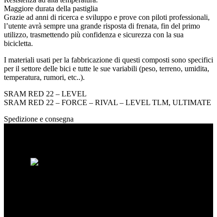
Maggiore durata della pastiglia
Grazie ad anni di ricerca e sviluppo e prove con piloti professionali,
l’utente avrà sempre una grande risposta di frenata, fin del primo
utilizzo, trasmettendo più confidenza e sicurezza con la sua
bicicletta.
I materiali usati per la fabbricazione di questi composti sono specifici
per il settore delle bici e tutte le sue variabili (peso, terreno, umidita,
temperatura, rumori, etc..).
SRAM RED 22 – LEVEL
SRAM RED 22 – FORCE – RIVAL – LEVEL TLM, ULTIMATE
Spedizione e consegna
Spacebikes nasce dalla passione per la bici
e dalla ricerca della qualità assoluta. Ogni
ruota è costruita artigianalmente per
garantire prestazioni, precisione e durata.