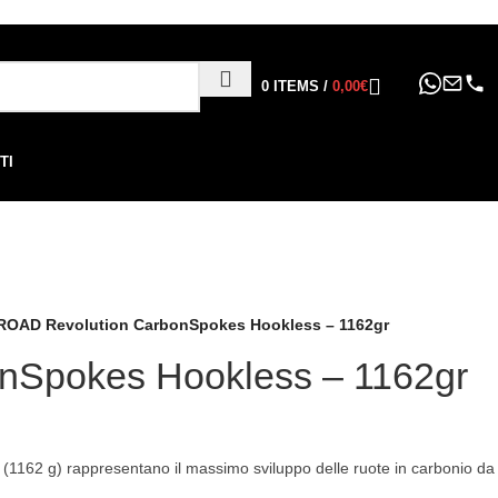
ppure in 6, 12 o 24 rate
!
0
ITEMS
/
0,00
€
TI
ROAD Revolution CarbonSpokes Hookless – 1162gr
nSpokes Hookless – 1162gr
62 g) rappresentano il massimo sviluppo delle ruote in carbonio da