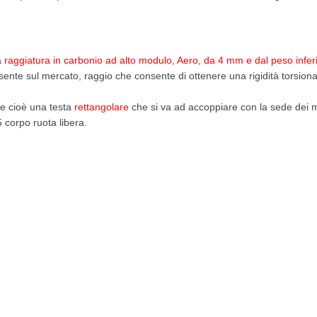
a
raggiatura in carbonio ad alto modulo, Aero, da 4 mm e dal peso infer
ente sul mercato, raggio che consente di ottenere una rigidità torsionale
gi e cioè una testa
rettangolare
che si va ad accoppiare con la sede dei m
5 corpo ruota libera.