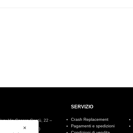
SERVIZIO
Crash Replacement
iva: Via Cesare Cantù, 22 –
Pagamenti e spedizioni
✕
ate con Bernate (CO)
Condizioni di vendita