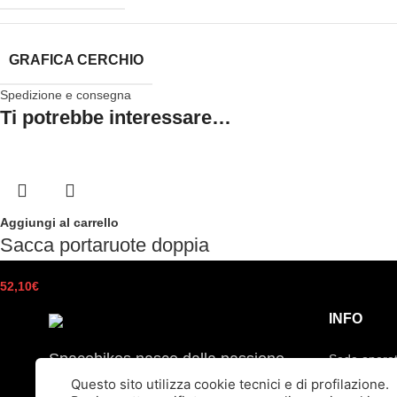
GRAFICA CERCHIO
Spedizione e consegna
Ti potrebbe interessare…
Aggiungi al carrello
Sacca portaruote doppia
52,10
€
INFO
Spacebikes nasce dalla passione
Sede operat
per la bici e dalla ricerca della
Questo sito utilizza cookie tecnici e di profilazione.
22070 Casn