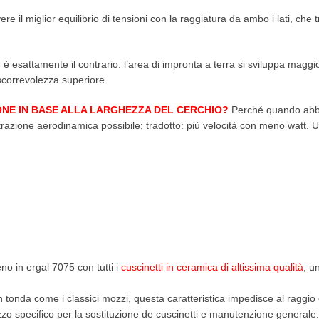
e il miglior equilibrio di tensioni con la raggiatura da ambo i lati, che 
è esattamente il contrario: l’area di impronta a terra si sviluppa magg
scorrevolezza superiore.
ONE IN BASE ALLA LARGHEZZA DEL CERCHIO?
Perché quando abbia
razione aerodinamica possibile; tradotto: più velocità con meno watt.
no in ergal 7075 con tutti i
cuscinetti in ceramica
di altissima qualità
, u
 tonda come i classici mozzi, questa caratteristica impedisce al raggio
zo specifico per la sostituzione de cuscinetti e manutenzione generale.