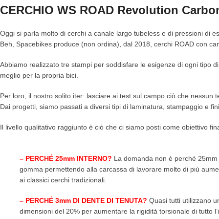
CERCHIO WS ROAD Revolution Carbon
Oggi si parla molto di cerchi a canale largo tubeless e di pressioni di e
Beh, Spacebikes produce (non ordina), dal 2018, cerchi ROAD con can
Abbiamo realizzato tre stampi per soddisfare le esigenze di ogni tipo di c
meglio per la propria bici.
Per loro, il nostro solito iter: lasciare ai test sul campo ciò che nessun 
Dai progetti, siamo passati a diversi tipi di laminatura, stampaggio e fini
Il livello qualitativo raggiunto è ciò che ci siamo posti come obiettivo f
– PERCHÉ 25mm INTERNO?
La domanda non è perché 25mm inte
gomma permettendo alla carcassa di lavorare molto di più aument
ai classici cerchi tradizionali.
– PERCHÉ 3mm DI DENTE DI TENUTA?
Quasi tutti utilizzano 
dimensioni del 20% per aumentare la rigidità torsionale di tutto l