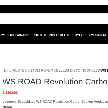
ordini superiori a €99 - 📣 Paga con PayPal in 3 rate senza interessi,
o
OME
SHOP
GARANZIE RUOTE
TECNOLOGIE
GALLERY
CHI SIAMO
CONTAT
Home
/
RUOTE CUSTOM ROAD
/
TUBELESS DISCO HOOKLESS
/
WS 
WS ROAD Revolution Carbo
2.289,00
€
Le nuove Spacebikes WS ROAD Revolution CarbonSpokes Hookless (11
strada.