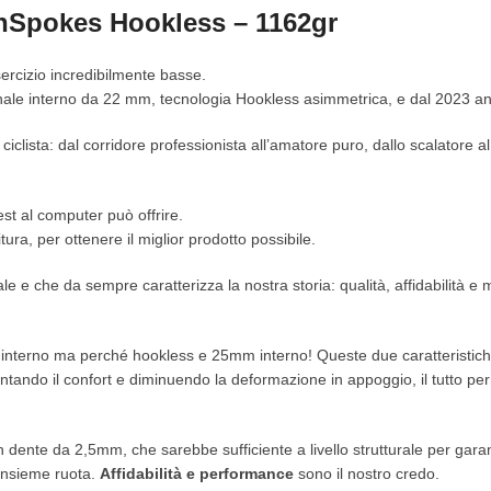
Spokes Hookless – 1162gr
sercizio incredibilmente basse.
ale interno da 22 mm, tecnologia Hookless asimmetrica, e dal 2023 a
iclista: dal corridore professionista all’amatore puro, dallo scalatore al
test al computer può offrire.
tura, per ottenere il miglior prodotto possibile.
inale e che da sempre caratterizza la nostra storia: qualità, affidabilità
rno ma perché hookless e 25mm interno! Queste due caratteristiche son
ando il confort e diminuendo la deformazione in appoggio, il tutto pe
un dente da 2,5mm, che sarebbe sufficiente a livello strutturale per gara
’insieme ruota.
Affidabilità e performance
sono il nostro credo.