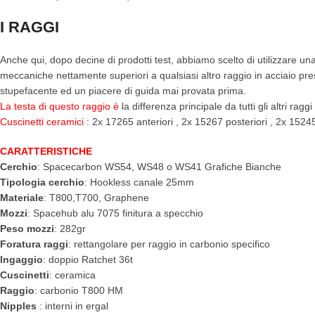
I RAGGI
Anche qui, dopo decine di prodotti test, abbiamo scelto di utilizzare un
meccaniche nettamente superiori a qualsiasi altro raggio in acciaio pres
stupefacente ed un piacere di guida mai provata prima.
La testa di questo raggio è
la differenza principale da tutti gli altri rag
Cuscinetti ceramici
: 2x 17265 anteriori , 2x 15267 posteriori , 2x 1524
CARATTERISTICHE
Cerchio
: Spacecarbon WS54, WS48 o WS41 Grafiche Bianche
Tipologia cerchio
: Hookless canale 25mm
Materiale
: T800,T700, Graphene
Mozzi
: Spacehub alu 7075 finitura a specchio
Peso mozzi
: 282gr
Foratura raggi
: rettangolare per raggio in carbonio specifico
Ingaggio
: doppio Ratchet 36t
Cuscinetti
: ceramica
Raggio
: carbonio T800 HM
Nipples
: interni in ergal