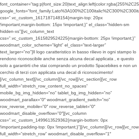
font_container=”tag:p|font_size:20|text_align:left|color:rgba(255%
google_fonts=”font_family:Lato%3A100%2C100italic%2C300%2C300it
css=”.vc_custom_1617187148154{margin-top: 20px
!important;margin-bottom: 15px !important;}” el_class=”hidden-sm
hidden-xs”][vc_column_text
css=”.vc_custom_1615829524225{margin-bottom: 25px !important;}”
woodmart_color_scheme=”light” el_class=”text-larger”
text_larger=”no”]Il logo caratteristico in basso rilievo in ogni stampo lo
rendono riconoscibile anche senza alcuna decal applicata , e questo
solo a garantirti che stai comprando un prodotto Spacebikes e non un
cerchio di terzi con applicata una decal di riconoscimento!
[/vc_column_text][/vc_column][/vc_row][/vc_section][vc_row
full_width=”stretch_row_content_no_spaces”
mobile_bg_img_hidden=”no” tablet_bg_img_hidden=”no”
woodmart_parallax=”0″ woodmart_gradient_switch=”no”
row_reverse_mobile=”0″ row_reverse_tablet=”0″
woodmart_disable_overflow=”0″][vc_column
css=”.vc_custom_1499613529362{margin-bottom: 0px
!important;padding-top: 0px !important;}”][/vc_column][/vc_row][vc_row
full_width=”stretch_row” woodmart_disable_overflow=”1″