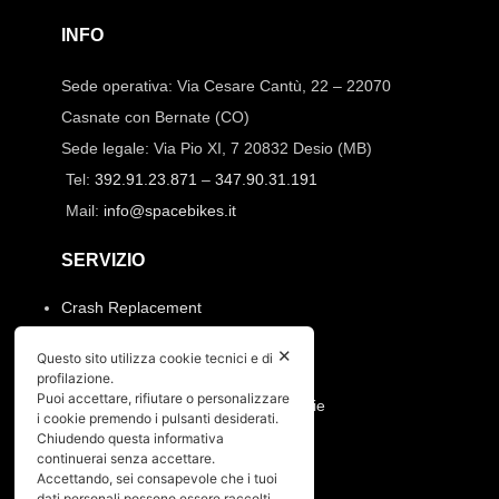
INFO
Sede operativa: Via Cesare Cantù, 22 – 22070
Casnate con Bernate (CO)
Sede legale: Via Pio XI, 7 20832 Desio (MB)
Tel:
392.91.23.871
–
347.90.31.191
Mail:
info@spacebikes.it
SERVIZIO
Crash Replacement
Pagamenti e spedizioni
✕
Condizioni di vendita
Questo sito utilizza cookie tecnici e di
profilazione.
Manutenzione ruote e prodotti
Puoi accettare, rifiutare o personalizzare
Resi, annullamento ordine e garanzie
i cookie premendo i pulsanti desiderati.
Chiudendo questa informativa
PRIVACY
continuerai senza accettare.
Accettando, sei consapevole che i tuoi
dati personali possono essere raccolti