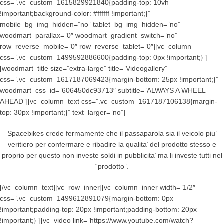
css=”.vc_custom_1615829921840{padding-top: 10vh
!important;background-color: #ffffff !important;}”
mobile_bg_img_hidden=”no” tablet_bg_img_hidden=”no”
woodmart_parallax=”0″ woodmart_gradient_switch=”no”
row_reverse_mobile=”0″ row_reverse_tablet=”0″][vc_column
css=”.vc_custom_1499592886600{padding-top: 0px !important;}”]
[woodmart_title size=”extra-large” title=”Videogallery”
css=”.vc_custom_1617187069423{margin-bottom: 25px !important;}”
woodmart_css_id=”606450dc93713″ subtitle=”ALWAYS A WHEEL
AHEAD”][vc_column_text css=”.vc_custom_1617187106138{margin-
top: 30px !important;}” text_larger=”no”]
Spacebikes crede fermamente che il passaparola sia il veicolo piu’
veritiero per confermare e ribadire la qualita’ del prodotto stesso e
proprio per questo non investe soldi in pubblicita’ ma li investe tutti nel
“prodotto”.
[/vc_column_text][vc_row_inner][vc_column_inner width=”1/2″
css=”.vc_custom_1499612891079{margin-bottom: 0px
!important;padding-top: 20px !important;padding-bottom: 20px
!important;}”][vc_video link=”https://www.youtube.com/watch?