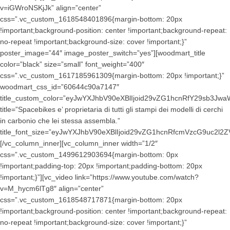
v=iGWroNSKjJk” align=”center”
css=”.vc_custom_1618548401896{margin-bottom: 20px
!important;background-position: center !important;background-repeat:
no-repeat !important;background-size: cover !important;}”
poster_image=”44″ image_poster_switch=”yes”][woodmart_title
color=”black” size=”small” font_weight=”400″
css=”.vc_custom_1617185961309{margin-bottom: 20px !important;}”
woodmart_css_id=”60644c90a7147″
title_custom_color=”eyJwYXJhbV90eXBlIjoid29vZG1hcnRfY29sb3
title=”Spacebikes e’ proprietaria di tutti gli stampi dei modelli di cerchi
in carbonio che lei stessa assembla.”
title_font_size=”eyJwYXJhbV90eXBlIjoid29vZG1hcnRfcmVzcG9uc2l
[/vc_column_inner][vc_column_inner width=”1/2″
css=”.vc_custom_1499612903694{margin-bottom: 0px
!important;padding-top: 20px !important;padding-bottom: 20px
!important;}”][vc_video link=”https://www.youtube.com/watch?
v=M_hycm6lTg8″ align=”center”
css=”.vc_custom_1618548717871{margin-bottom: 20px
!important;background-position: center !important;background-repeat:
no-repeat !important;background-size: cover !important;}”