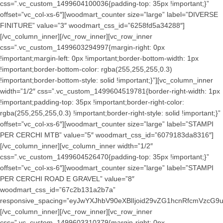
css=”.vc_custom_1499604100036{padding-top: 35px !important;}”
offset=”vc_col-xs-6″][woodmart_counter size=”large” label=”DIVERSE
FINITURE” value=”3″ woodmart_css_id=”6258fd5a34288″]
[/vc_column_inner][/vc_row_inner][vc_row_inner
css=”.vc_custom_1499603294997{margin-right: 0px
!important;margin-left: 0px !important;border-bottom-width: 1px
!important;border-bottom-color: rgba(255,255,255,0.3)
!important;border-bottom-style: solid !important;}”][vc_column_inner
width=”1/2″ css=”.vc_custom_1499604519781{border-right-width: 1px
!important;padding-top: 35px !important;border-right-color:
rgba(255,255,255,0.3) !important;border-right-style: solid !important;}”
offset=”vc_col-xs-6″][woodmart_counter size=”large” label=”STAMPI
PER CERCHI MTB” value=”5″ woodmart_css_id=”6079183da8316″]
[/vc_column_inner][vc_column_inner width=”1/2″
css=”.vc_custom_1499604526470{padding-top: 35px !important;}”
offset=”vc_col-xs-6″][woodmart_counter size=”large” label=”STAMPI
PER CERCHI ROAD E GRAVEL” value=”8″
woodmart_css_id=”67c2b131a2b7a”
responsive_spacing=”eyJwYXJhbV90eXBlIjoid29vZG1hcnRfcmVzcG9u
[/vc_column_inner][/vc_row_inner][vc_row_inner
css=”.vc_custom_1499603310379{margin-right: 0px