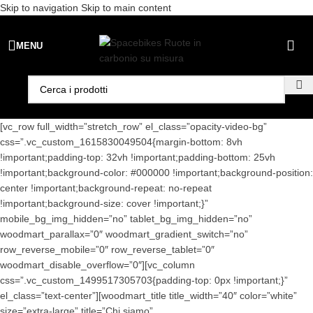
Skip to navigation
Skip to main content
Spedizione gratuita per ordini superiori a €99 - 📣 Paga con PayPal in
MENU
3 rate senza interessi,
oppure in 6, 12 o 24 rate
!
[vc_row full_width=”stretch_row” el_class=”opacity-video-bg”
css=”.vc_custom_1615830049504{margin-bottom: 8vh
!important;padding-top: 32vh !important;padding-bottom: 25vh
!important;background-color: #000000 !important;background-position:
center !important;background-repeat: no-repeat
!important;background-size: cover !important;}”
mobile_bg_img_hidden=”no” tablet_bg_img_hidden=”no”
woodmart_parallax=”0″ woodmart_gradient_switch=”no”
row_reverse_mobile=”0″ row_reverse_tablet=”0″
woodmart_disable_overflow=”0″][vc_column
css=”.vc_custom_1499517305703{padding-top: 0px !important;}”
el_class=”text-center”][woodmart_title title_width=”40″ color=”white”
size=”extra-large” title=”Chi siamo”