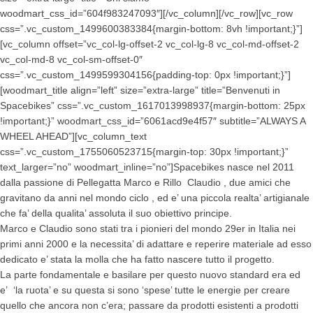
woodmart_css_id=”604f983247093″][/vc_column][/vc_row][vc_row
css=”.vc_custom_1499600383384{margin-bottom: 8vh !important;}”]
[vc_column offset=”vc_col-lg-offset-2 vc_col-lg-8 vc_col-md-offset-2
vc_col-md-8 vc_col-sm-offset-0″
css=”.vc_custom_1499599304156{padding-top: 0px !important;}”]
[woodmart_title align=”left” size=”extra-large” title=”Benvenuti in
Spacebikes” css=”.vc_custom_1617013998937{margin-bottom: 25px
!important;}” woodmart_css_id=”6061acd9e4f57″ subtitle=”ALWAYS A
WHEEL AHEAD”][vc_column_text
css=”.vc_custom_1755060523715{margin-top: 30px !important;}”
text_larger=”no” woodmart_inline=”no”]Spacebikes nasce nel 2011
dalla passione di Pellegatta Marco e Rillo Claudio , due amici che
gravitano da anni nel mondo ciclo , ed e’ una piccola realta’ artigianale
che fa’ della qualita’ assoluta il suo obiettivo principe.
Marco e Claudio sono stati tra i pionieri del mondo 29er in Italia nei
primi anni 2000 e la necessita’ di adattare e reperire materiale ad esso
dedicato e’ stata la molla che ha fatto nascere tutto il progetto.
La parte fondamentale e basilare per questo nuovo standard era ed
e’ ‘la ruota’ e su questa si sono ‘spese’ tutte le energie per creare
quello che ancora non c’era; passare da prodotti esistenti a prodotti