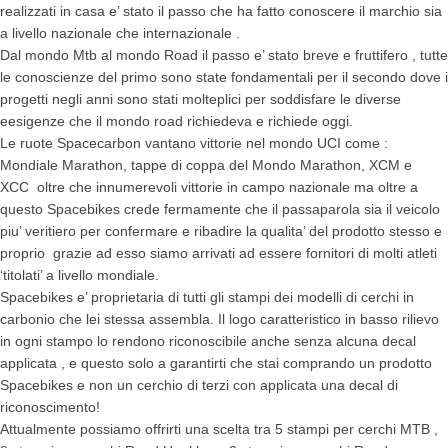
realizzati in casa e’ stato il passo che ha fatto conoscere il marchio sia
a livello nazionale che internazionale .
Dal mondo Mtb al mondo Road il passo e’ stato breve e fruttifero , tutte
le conoscienze del primo sono state fondamentali per il secondo dove i
progetti negli anni sono stati molteplici per soddisfare le diverse
eesigenze che il mondo road richiedeva e richiede oggi.
Le ruote Spacecarbon vantano vittorie nel mondo UCI come :
Mondiale Marathon, tappe di coppa del Mondo Marathon, XCM e
XCC oltre che innumerevoli vittorie in campo nazionale ma oltre a
questo Spacebikes crede fermamente che il passaparola sia il veicolo
piu’ veritiero per confermare e ribadire la qualita’ del prodotto stesso e
proprio grazie ad esso siamo arrivati ad essere fornitori di molti atleti
‘titolati’ a livello mondiale.
Spacebikes e’ proprietaria di tutti gli stampi dei modelli di cerchi in
carbonio che lei stessa assembla. Il logo caratteristico in basso rilievo
in ogni stampo lo rendono riconoscibile anche senza alcuna decal
applicata , e questo solo a garantirti che stai comprando un prodotto
Spacebikes e non un cerchio di terzi con applicata una decal di
riconoscimento!
Attualmente possiamo offrirti una scelta tra 5 stampi per cerchi MTB ,