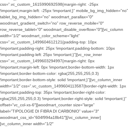
css=”.vc_custom_1615990692598{margin-right: -25px
!important;margin-left: -25px !important;}” mobile_bg_img_hidden=”no”
tablet_bg_img_hidden=”no” woodmart_parallax=”0″
woodmart_gradient_switch=”no” row_reverse_mobile=”0″
row_reverse_tablet=”0″ woodmart_disable_overflow=”0″][vc_column
width=”1/2″ woodmart_color_scheme=”light”
css=”.vc_custom_1499604612121{padding-top: 10px
!important;padding-right: 25px !important;padding-bottom: 10px
!important;padding-left: 25px !important;}”][vc_row_inner
css=”.vc_custom_1499603294997{margin-right: 0px
!important;margin-left: 0px !important;border-bottom-width: 1px
!important;border-bottom-color: rgba(255,255,255,0.3)
!important;border-bottom-style: solid !important;}”][vc_column_inner
width=”1/2″ css=”.vc_custom_1499604113587{border-right-width: 1px
!important;padding-top: 35px !important;border-right-color:
rgba(255,255,255,0.3) !important;border-right-style: solid !important;}”
offset=”vc_col-xs-6″][woodmart_counter size=”large”
label=”TIPOLOGIE DI FIBRA DI CARBONIO” value=”3″
woodmart_css_id=”604f994a18b41″][/vc_column_inner]
[vc_column_inner width=”1/2″