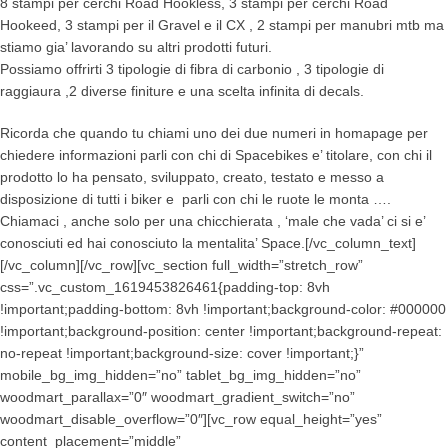
8 stampi per cerchi Road Hookless, 3 stampi per cerchi Road
Hookeed, 3 stampi per il Gravel e il CX , 2 stampi per manubri mtb ma
stiamo gia’ lavorando su altri prodotti futuri.
Possiamo offrirti 3 tipologie di fibra di carbonio , 3 tipologie di
raggiaura ,2 diverse finiture e una scelta infinita di decals.
Ricorda che quando tu chiami uno dei due numeri in homapage per
chiedere informazioni parli con chi di Spacebikes e’ titolare, con chi il
prodotto lo ha pensato, sviluppato, creato, testato e messo a
disposizione di tutti i biker e parli con chi le ruote le monta ….
Chiamaci , anche solo per una chicchierata , ‘male che vada’ ci si e’
conosciuti ed hai conosciuto la mentalita’ Space.[/vc_column_text]
[/vc_column][/vc_row][vc_section full_width=”stretch_row”
css=”.vc_custom_1619453826461{padding-top: 8vh
!important;padding-bottom: 8vh !important;background-color: #000000
!important;background-position: center !important;background-repeat:
no-repeat !important;background-size: cover !important;}”
mobile_bg_img_hidden=”no” tablet_bg_img_hidden=”no”
woodmart_parallax=”0″ woodmart_gradient_switch=”no”
woodmart_disable_overflow=”0″][vc_row equal_height=”yes”
content_placement=”middle”