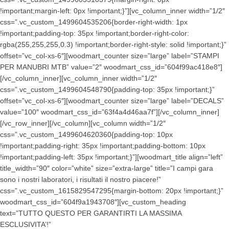
!important;margin-left: 0px !important;}”][vc_column_inner width=”1/2″
css=”.vc_custom_1499604535206{border-right-width: 1px
!important;padding-top: 35px !important;border-right-color:
rgba(255,255,255,0.3) !important;border-right-style: solid !important;}”
offset=”vc_col-xs-6″][woodmart_counter size=”large” label=”STAMPI
PER MANUBRI MTB” value=”2″ woodmart_css_id=”604f99ac418e8″]
[/vc_column_inner][vc_column_inner width=”1/2″
css=”.vc_custom_1499604548790{padding-top: 35px !important;}”
offset=”vc_col-xs-6″][woodmart_counter size=”large” label=”DECALS”
value=”100″ woodmart_css_id=”63f4a4d46aa7f”][/vc_column_inner]
[/vc_row_inner][/vc_column][vc_column width=”1/2″
css=”.vc_custom_1499604620360{padding-top: 10px
!important;padding-right: 35px !important;padding-bottom: 10px
!important;padding-left: 35px !important;}”][woodmart_title align=”left”
title_width=”90″ color=”white” size=”extra-large” title=”I campi gara
sono i nostri laboratori, i risultati il nostro piacere!”
css=”.vc_custom_1615829547295{margin-bottom: 20px !important;}”
woodmart_css_id=”604f9a1943708″][vc_custom_heading
text=”TUTTO QUESTO PER GARANTIRTI LA MASSIMA
ESCLUSIVITA’!”