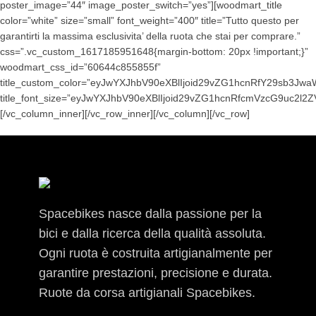
poster_image=”44″ image_poster_switch=”yes”][woodmart_title
color=”white” size=”small” font_weight=”400″ title=”Tutto questo per
garantirti la massima esclusivita’ della ruota che stai per comprare.”
css=”.vc_custom_1617185951648{margin-bottom: 20px !important;}”
woodmart_css_id=”60644c855855f”
title_custom_color=”eyJwYXJhbV90eXBlIjoid29vZG1hcnRfY29sb3J
title_font_size=”eyJwYXJhbV90eXBlIjoid29vZG1hcnRfcmVzcG9uc2l
[/vc_column_inner][/vc_row_inner][/vc_column][/vc_row]
Spacebikes nasce dalla passione per la
bici e dalla ricerca della qualità assoluta.
Ogni ruota è costruita artigianalmente per
garantire prestazioni, precisione e durata.
Ruote da corsa artigianali Spacebikes.