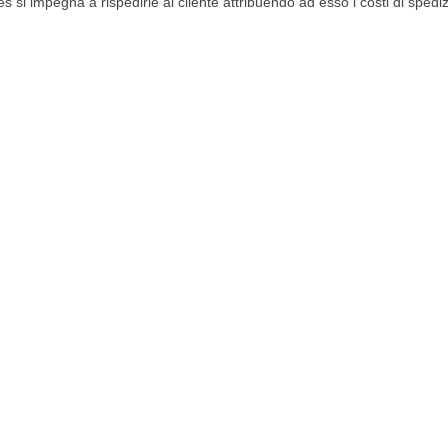
s si impegna a rispedirle al cliente attribuendo ad esso i costi di sped