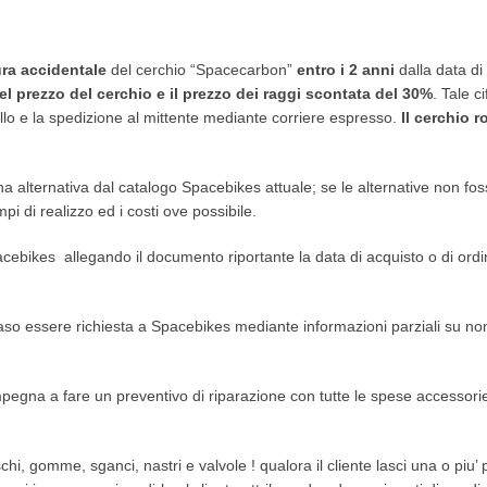
ura accidentale
del cerchio “Spacecarbon”
entro i 2 anni
dalla data di
el prezzo del cerchio e il prezzo dei raggi scontata del 30%
. Tale c
mballo e la spedizione al mittente mediante corriere espresso.
Il cerchio 
una alternativa dal catalogo Spacebikes attuale; se le alternative non fo
i di realizzo ed i costi ove possibile.
 Spacebikes allegando il documento riportante la data di acquisto o di ord
o essere richiesta a Spacebikes mediante informazioni parziali su nomi 
gna a fare un preventivo di riparazione con tutte le spese accessorie 
chi, gomme, sganci, nastri e valvole ! qualora il cliente lasci una o piu’