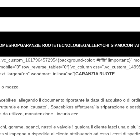
ordini superiori a €99 - 📣 Paga con PayPal in 3 rate senza interessi,
o
OME
SHOP
GARANZIE RUOTE
TECNOLOGIE
GALLERY
CHI SIAMO
CONTAT
=”.vc_custom_1617964572954{background-color: #ffffff !important;}” 
obile=”0″ row_reverse_tablet=”0″][vc_column css=”.vc_custom_149959
xt_larger=”no” woodmart_inline=”no”]
GARANZIA RUOTE
io o mozzo.
 Spacebikes allegando il documento riportante la data di acquisto o di ord
strutturale e non ‘causato’ , Spacebikes effettuera’ la sriparazione o sost
e da utilizzo, manutenzione , incuria ecc…
chi, gomme, sganci, nastri e valvole ! qualora il cliente lasci una o piu’
s si impegna a rispedirle al cliente attribuendo ad esso i costi di spedi