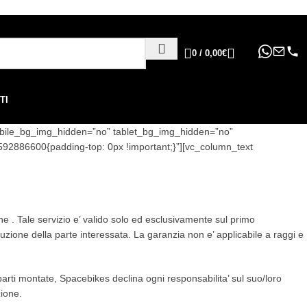
ppure in 6, 12 o 24 rate
!
0
/
0,00
€
TI
mobile_bg_img_hidden=”no” tablet_bg_img_hidden=”no”
2886600{padding-top: 0px !important;}”][vc_column_text
ine . Tale servizio e’ valido solo ed esclusivamente sul primo
ituzione della parte interessata. La garanzia non e’ applicabile a raggi e
 parti montate, Spacebikes declina ogni responsabilita’ sul suo/loro
zione.