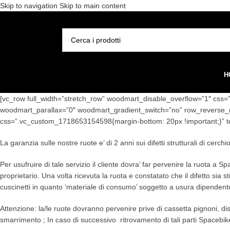
Skip to navigation
Skip to main content
Spedizione gratuita per 
SELEZIONA CATEGORIA
H
[vc_row full_width=”stretch_row” woodmart_disable_overflow=”1″ css
woodmart_parallax=”0″ woodmart_gradient_switch=”no” row_reverse_m
css=”.vc_custom_1718653154598{margin-bottom: 20px !important;}” te
La garanzia sulle nostre ruote e’ di 2 anni sui difetti strutturali di cerch
Per usufruire di tale servizio il cliente dovra’ far pervenire la ruota a
proprietario. Una volta ricevuta la ruota e constatato che il difetto sia 
cuscinetti in quanto ‘materiale di consumo’ soggetto a usura dipendent
Attenzione: la/le ruote dovranno pervenire prive di cassetta pignoni, dis
smarrimento ; In caso di successivo ritrovamento di tali parti Spacebike