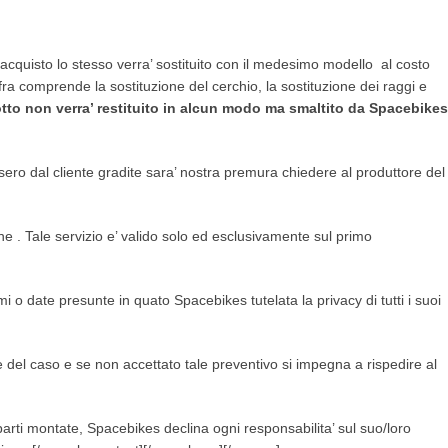
 acquisto lo stesso verra’ sostituito con il medesimo modello al costo
ifra comprende la sostituzione del cerchio, la sostituzione dei raggi e
rotto non verra’ restituito in alcun modo ma smaltito da Spacebikes
ssero dal cliente gradite sara’ nostra premura chiedere al produttore del
ine . Tale servizio e’ valido solo ed esclusivamente sul primo
o date presunte in quato Spacebikes tutelata la privacy di tutti i suoi
del caso e se non accettato tale preventivo si impegna a rispedire al
 parti montate, Spacebikes declina ogni responsabilita’ sul suo/loro