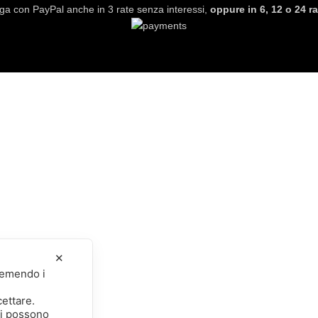
ga con PayPal anche in 3 rate senza interessi,
oppure in 6, 12 o 24 ra
✕
premendo i
cettare.
li possono