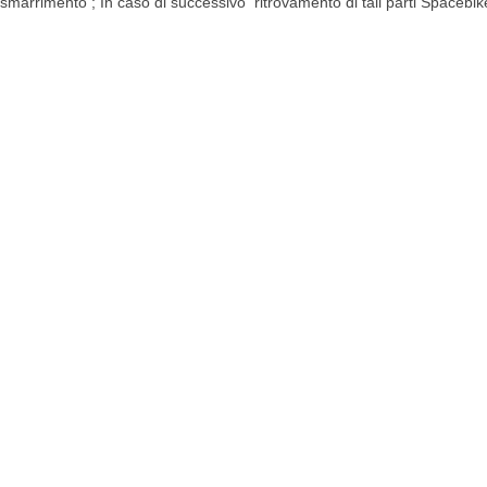
smarrimento ; In caso di successivo ritrovamento di tali parti Spacebike