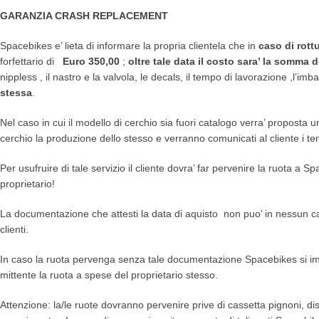
GARANZIA CRASH REPLACEMENT
Spacebikes e’ lieta di informare la propria clientela che in
caso di rott
forfettario di
Euro 350,00
;
oltre
tale data il costo sara’ la somma d
nippless , il nastro e la valvola, le decals, il tempo di lavorazione ,l’i
stessa
.
Nel caso in cui il modello di cerchio sia fuori catalogo verra’ proposta 
cerchio la produzione dello stesso e verranno comunicati al cliente i temp
Per usufruire di tale servizio il cliente dovra’ far pervenire la ruota a
proprietario!
La documentazione che attesti la data di aquisto non puo’ in nessun cas
clienti.
In caso la ruota pervenga senza tale documentazione Spacebikes si impe
mittente la ruota a spese del proprietario stesso.
Attenzione: la/le ruote dovranno pervenire prive di cassetta pignoni, dis