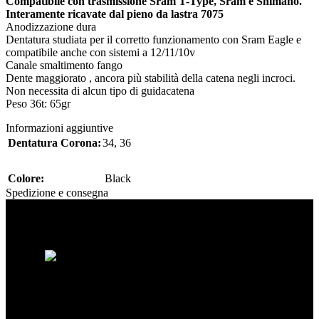
Compatibile con trasmissione Sram T-Type, Sram e Shimano.
Interamente ricavate dal pieno da lastra 7075
Anodizzazione dura
Dentatura studiata per il corretto funzionamento con Sram Eagle e
compatibile anche con sistemi a 12/11/10v
Canale smaltimento fango
Dente maggiorato , ancora più stabilità della catena negli incroci.
Non necessita di alcun tipo di guidacatena
Peso 36t: 65gr
Informazioni aggiuntive
Dentatura Corona:
34
,
36
Colore:
Black
Spedizione e consegna
Spacebikes nasce dalla passione per la bici
e dalla ricerca della qualità assoluta. Ogni
ruota è costruita artigianalmente per