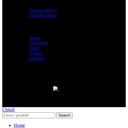
Privacy policy
Cookies policy
Menù
Home
Chi siamo
Shop
Gallery
Contatti
SPACEBIKES
Copyright © 2026 - Via Pio XI, 7
- Desio (MB) 20832 | C.F./P.IVA 12997990960
Paga con PayPal anche in 3 rate senza interessi,
oppure in 6, 12 o 24 rate!
Chiudi
Search
Home