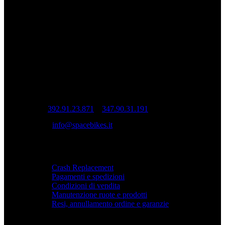
garantire prestazioni, precisione e durata.
Ruote da corsa artigianali Spacebikes.
INFO
Sede operativa: Via Cesare Cantù, 22 – 22070
Casnate con Bernate (CO)
Sede legale: Via Pio XI, 7 20832 Desio (MB)
Tel:
392.91.23.871
–
347.90.31.191
Mail:
info@spacebikes.it
SERVIZIO
Crash Replacement
Pagamenti e spedizioni
Condizioni di vendita
Manutenzione ruote e prodotti
Resi, annullamento ordine e garanzie
PRIVACY