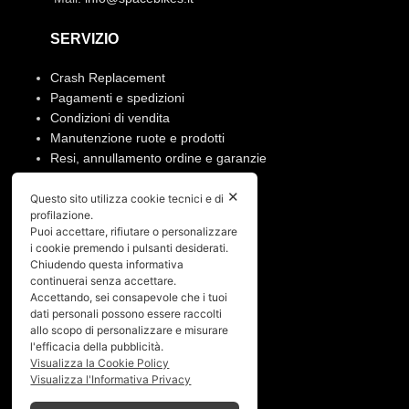
SERVIZIO
Crash Replacement
Pagamenti e spedizioni
Condizioni di vendita
Manutenzione ruote e prodotti
Resi, annullamento ordine e garanzie
PRIVACY
✕
Questo sito utilizza cookie tecnici e di
profilazione.
Puoi accettare, rifiutare o personalizzare
Privacy policy
i cookie premendo i pulsanti desiderati.
Cookies policy
Chiudendo questa informativa
continuerai senza accettare.
Menù
Accettando, sei consapevole che i tuoi
dati personali possono essere raccolti
allo scopo di personalizzare e misurare
Home
l'efficacia della pubblicità.
Chi siamo
Visualizza la Cookie Policy
Shop
Visualizza l'Informativa Privacy
Gallery