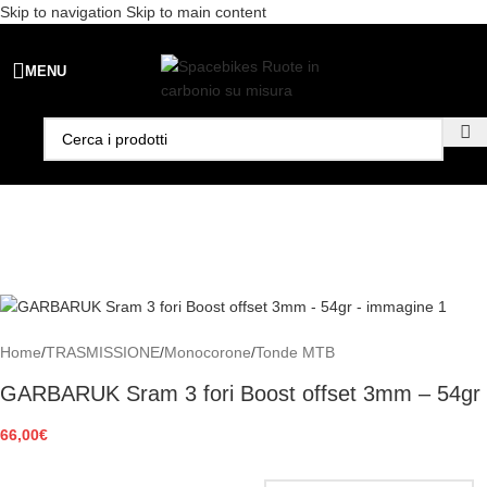
Skip to navigation
Skip to main content
Spedizione gratuita per ordini superiori a €99 - 📣 Paga con PayPal in
MENU
3 rate senza interessi,
oppure in 6, 12 o 24 rate
!
Home
/
TRASMISSIONE
/
Monocorone
/
Tonde MTB
GARBARUK Sram 3 fori Boost offset 3mm – 54gr
66,00
€