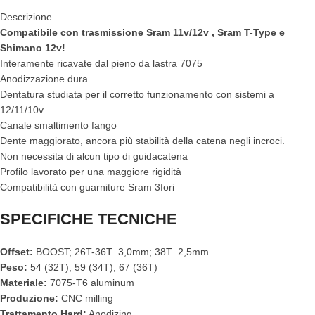
Descrizione
Compatibile con trasmissione Sram 11v/12v , Sram T-Type e
Shimano 12v!
Interamente ricavate dal pieno da lastra 7075
Anodizzazione dura
Dentatura studiata per il corretto funzionamento con sistemi a
12/11/10v
Canale smaltimento fango
Dente maggiorato, ancora più stabilità della catena negli incroci.
Non necessita di alcun tipo di guidacatena
Profilo lavorato per una maggiore rigidità
Compatibilità con guarniture Sram 3fori
SPECIFICHE TECNICHE
Offset:
BOOST; 26T-36T 3,0mm; 38T 2,5mm
Peso:
54 (32T), 59 (34T), 67 (36T)
Materiale:
7075-T6 aluminum
Produzione:
CNC milling
Trattamento Hard:
Anodizing