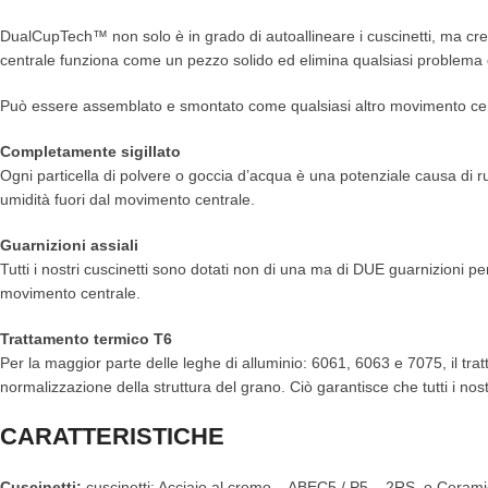
DualCupTech™ non solo è in grado di autoallineare i cuscinetti, ma crea
centrale funziona come un pezzo solido ed elimina qualsiasi problema
Può essere assemblato e smontato come qualsiasi altro movimento centr
Completamente sigillato
Ogni particella di polvere o goccia d’acqua è una potenziale causa di ru
umidità fuori dal movimento centrale.
Guarnizioni assiali
Tutti i nostri cuscinetti sono dotati non di una ma di DUE guarnizioni 
movimento centrale.
Trattamento termico T6
Per la maggior parte delle leghe di alluminio: 6061, 6063 e 7075, il tr
normalizzazione della struttura del grano. Ciò garantisce che tutti i nost
CARATTERISTICHE
Cuscinetti:
cuscinetti: Acciaio al cromo – ABEC5 / P5 – 2RS o Cerami