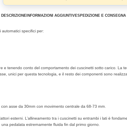
DESCRIZIONE
INFORMAZIONI AGGIUNTIVE
SPEDIZIONE E CONSEGNA
 automatici specifici per:
e e tenendo conto del comportamento dei cuscinetti sotto carico. La t
classe, unici per questa tecnologia, e il resto dei componenti sono reali
elle con asse da 30mm con movimento centrale da 68-73 mm.
tori esterni. L’allineamento tra i cuscinetti su entrambi i lati è fondam
ile: una pedalata estremamente fluida fin dal primo giorno.