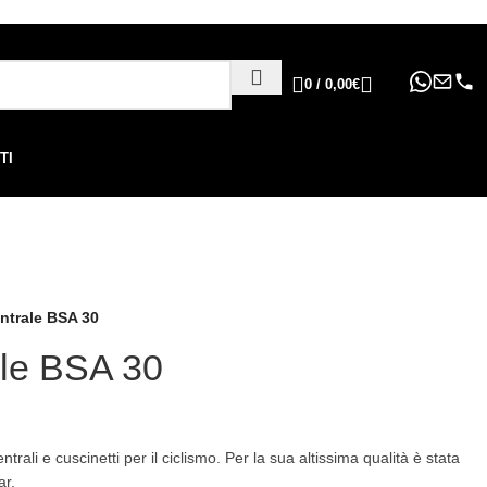
ppure in 6, 12 o 24 rate
!
0
/
0,00
€
TI
trale BSA 30
le BSA 30
ali e cuscinetti per il ciclismo. Per la sua altissima qualità è stata
ar.