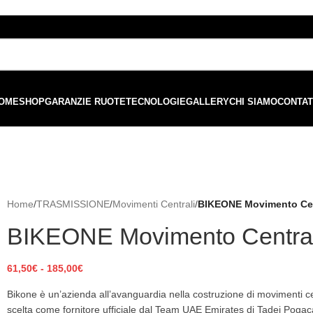
ordini superiori a €99 - 📣 Paga con PayPal in 3 rate senza interessi,
o
OME
SHOP
GARANZIE RUOTE
TECNOLOGIE
GALLERY
CHI SIAMO
CONTAT
Home
/
TRASMISSIONE
/
Movimenti Centrali
/
BIKEONE Movimento Cen
BIKEONE Movimento Centra
61,50
€
-
185,00
€
Bikone è un’azienda all’avanguardia nella costruzione di movimenti centr
scelta come fornitore ufficiale dal Team UAE Emirates di Tadej Pogac