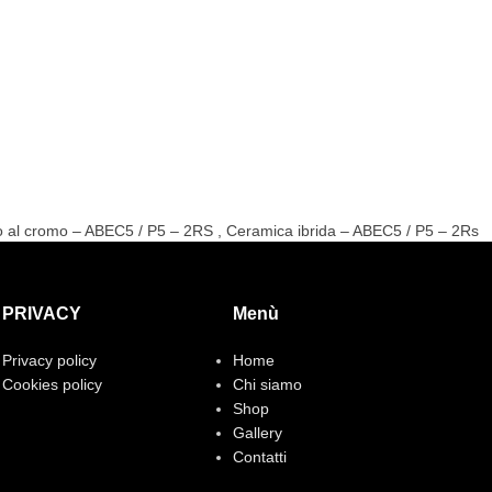
o al cromo – ABEC5 / P5 – 2RS
,
Ceramica ibrida – ABEC5 / P5 – 2Rs
PRIVACY
Menù
Privacy policy
Home
Cookies policy
Chi siamo
Shop
Gallery
Contatti