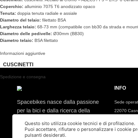
Coperchio:
alluminio 7075 T6 anodizzato opaco
Tenuta:
doppia tenuta radiale e assiale
Diametro del telaio:
filettato BSA
Larghezza telaio:
68-73 mm (compatibile con bb30 da strada e mount
Diametro delle pedivelle:
Ø30mm (BB30)
Diametro telaio:
BSA filettato
Informazioni aggiuntive
CUSCINETTI
Spedizione e consegna
INFO
Spacebikes nasce dalla passione
Sede operat
per la bici e dalla ricerca della
22070 Casn
qualità assoluta. Ogni ruota è
Sede legale
Questo sito utilizza cookie tecnici e di profilazione.
costruita artigianalmente per
Tel:
392.91
Puoi accettare, rifiutare o personalizzare i cookie 
pulsanti desiderati.
garantire prestazioni, precisione e
Mail:
info@