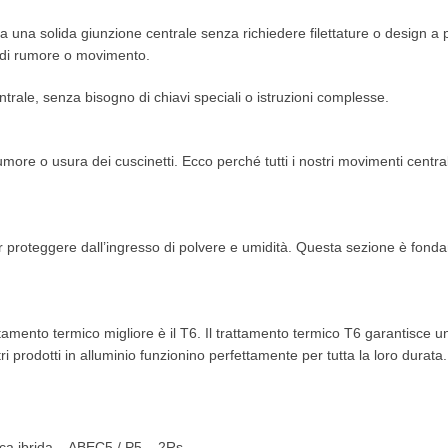
 una solida giunzione centrale senza richiedere filettature o design a 
 di rumore o movimento.
ale, senza bisogno di chiavi speciali o istruzioni complesse.
more o usura dei cuscinetti. Ecco perché tutti i nostri movimenti centra
per proteggere dall’ingresso di polvere e umidità. Questa sezione è fond
attamento termico migliore è il T6. Il trattamento termico T6 garantisc
ri prodotti in alluminio funzionino perfettamente per tutta la loro durata.
ca ibrida – ABEC5 / P5 – 2Rs