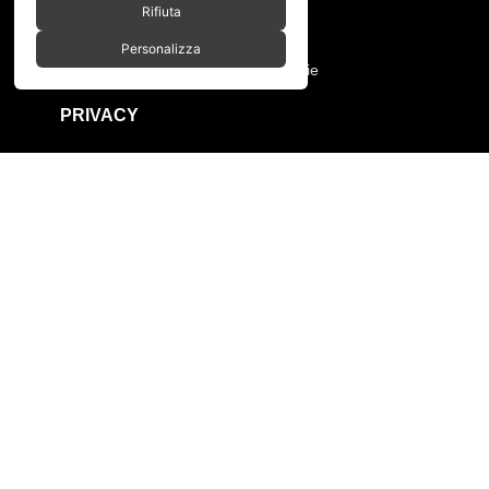
Rifiuta
Condizioni di vendita
Manutenzione ruote e prodotti
Personalizza
Resi, annullamento ordine e garanzie
PRIVACY
Privacy policy
Cookies policy
Menù
Home
Chi siamo
Shop
Gallery
Contatti
SPACEBIKES
Copyright © 2026 - Via Pio XI, 7 -
Desio (MB) 20832 | C.F./P.IVA 12997990960
Paga con PayPal anche in 3 rate senza interessi,