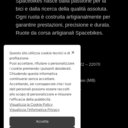
Spacebikes nasce dalla passione per la
bici e dalla ricerca della qualità assoluta.
Ogni ruota è costruita artigianalmente per
garantire prestazioni, precisione e durata.
Ruote da corsa artigianali Spacebikes.
INFO
✕
Questo sito utilizza cookie tecnici e di
profilazione.
Puoi accettare, rifiutare o personalizzare
Sede operativa: Via Cesare Cantù, 22 – 22070
i cookie premendo i pulsanti desiderati.
Casnate con Bernate (CO)
Chiudendo questa informativa
continuerai senza accettare.
Sede legale: Via Pio XI, 7 20832 Desio (MB)
Accettando, sei consapevole che i tuoi
Tel:
392.91.23.871
–
347.90.31.191
dati personali possono essere raccolti
allo scopo di personalizzare e misurare
Mail:
info@spacebikes.it
l'efficacia della pubblicità.
Visualizza la Cookie Policy
SERVIZIO
Visualizza l'Informativa Privacy
Crash Replacement
Accetta
Pagamenti e spedizioni