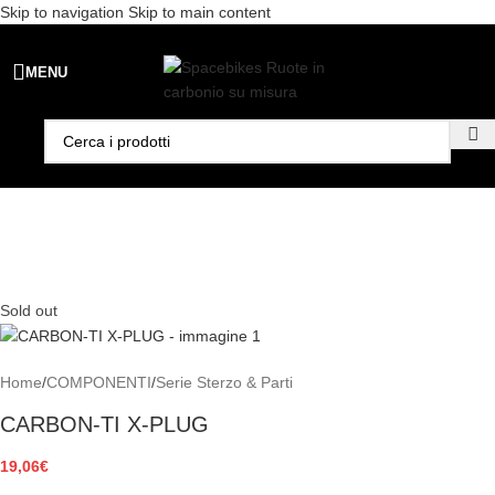
Skip to navigation
Skip to main content
Spedizione gratuita per ordini superiori a €99 - 📣 Paga con PayPal in
MENU
3 rate senza interessi,
oppure in 6, 12 o 24 rate
!
Sold out
Home
/
COMPONENTI
/
Serie Sterzo & Parti
CARBON-TI X-PLUG
19,06
€