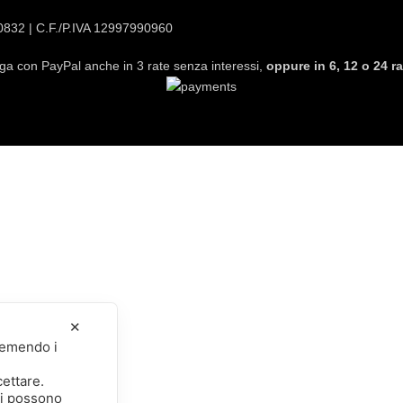
20832 | C.F./P.IVA 12997990960
ga con PayPal anche in 3 rate senza interessi,
oppure in 6, 12 o 24 ra
✕
premendo i
cettare.
li possono