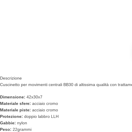
Descrizione
Cuscinetto per movimenti centrali BB30 di altissima qualità con trattame
Dimensione:
42x30x7
Materiale sfere:
acciaio cromo
Materiale piste:
acciaio cromo
Protezione:
doppio labbro LLH
Gabbie:
nylon
Peso:
22grammi