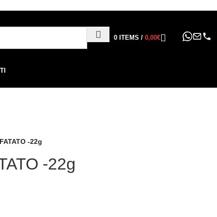
ppure in 6, 12 o 24 rate
!
0
ITEMS
/
0,00
€
TI
FATATO -22g
ATO -22g