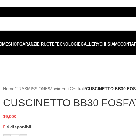
ordini superiori a €99 - 📣 Paga con PayPal in 3 rate senza interessi,
o
OME
SHOP
GARANZIE RUOTE
TECNOLOGIE
GALLERY
CHI SIAMO
CONTAT
Home
/
TRASMISSIONE
/
Movimenti Centrali
/
CUSCINETTO BB30 FOS
CUSCINETTO BB30 FOSFAT
19,00
€
4 disponibili