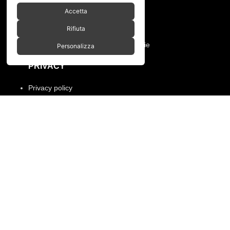
Pagamenti e spedizioni
Accetta
Condizioni di vendita
Rifiuta
Manutenzione ruote e prodotti
Resi, annullamento ordine e garanzie
Personalizza
PRIVACY
Privacy policy
Cookies policy
Menù
Home
Chi siamo
Shop
Gallery
Contatti
SPACEBIKES
Copyright © 2026 - Via Pio XI, 7 -
Desio (MB) 20832 | C.F./P.IVA 12997990960