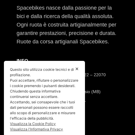
Spacebikes nasce dalla passione per la
bici e dalla ricerca della qualità assoluta.
Ogni ruota è costruita artigianalmente per
garantire prestazioni, precisione e durata.
Ruote da corsa artigianali Spacebikes.
INFO
✕
Questo sito utilizza cookie tecnici e di
Sede operativa: Via Cesare Cantù, 22 – 22070
profilazione.
Puoi accettare, rifiutare o personalizzare
Casnate con Bernate (CO)
i cookie premendo i pulsanti desiderati.
Chiudendo questa informativa
Sede legale: Via Pio XI, 7 20832 Desio (MB)
continuerai senza accettare.
Tel:
392.91.23.871
–
347.90.31.191
Accettando, sei consapevole che i tuoi
dati personali possono essere raccolti
Mail:
info@spacebikes.it
allo scopo di personalizzare e misurare
l'efficacia della pubblicità.
SERVIZIO
Visualizza la Cookie Policy
Visualizza l'Informativa Privacy
Crash Replacement