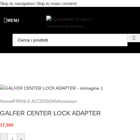
Skip to navigation
Skip to main content
Spedizione gratuita per ordini superiori a €99 - 📣 Paga con PayPal in
MENU
3 rate senza interessi,
oppure in 6, 12 o 24 rate
!
Home
/
FRENI E ACCESSORI
/
Accessori
GALFER CENTER LOCK ADAPTER
17,90
€
-
+