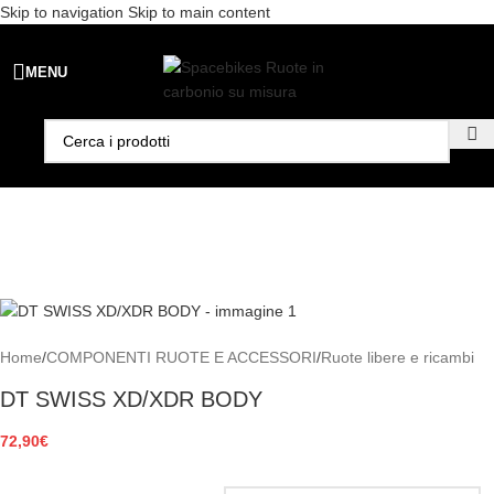
Skip to navigation
Skip to main content
Spedizione gratuita per ordini superiori a €99 - 📣 Paga con PayPal in
MENU
3 rate senza interessi,
oppure in 6, 12 o 24 rate
!
Home
/
COMPONENTI RUOTE E ACCESSORI
/
Ruote libere e ricambi
DT SWISS XD/XDR BODY
72,90
€