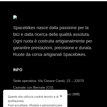
Spacebikes nasce dalla passione per la
bici e dalla ricerca della qualità assoluta.
Ogni ruota è costruita artigianalmente per
garantire prestazioni, precisione e durata.
Ruote da corsa artigianali Spacebikes.
INFO
Sede operativa: Via Cesare Cantù, 22 – 22070
Casnate con Bernate (CO)
Sede legale: Via Pio XI, 7 20832 Desio (MB)
✕
Questo sito utilizza cookie tecnici e di
Tel:
392.91.23.871
–
347.90.31.191
profilazione.
Puoi accettare, rifiutare o personalizzare