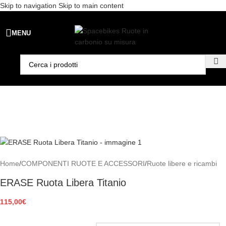
Skip to navigation
Skip to main content
Spedizione gratuita per ordini superiori a €99 - 📣 Paga con PayPal in
MENU
3 rate senza interessi,
oppure in 6, 12 o 24 rate
!
Home
/
COMPONENTI RUOTE E ACCESSORI
/
Ruote libere e ricambi
ERASE Ruota Libera Titanio
115,00
€