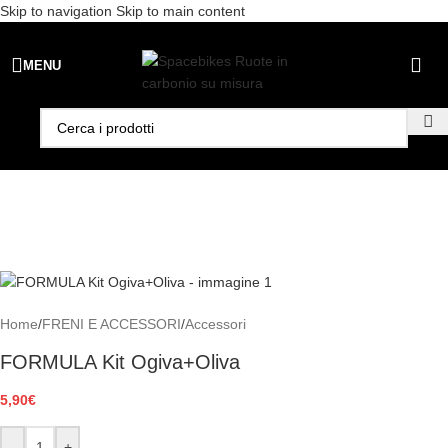
Skip to navigation
Skip to main content
Spedizione gratuita per ordini superiori a €99 - 📣 Paga con PayPal in
MENU
3 rate senza interessi,
oppure in 6, 12 o 24 rate
!
Home
/
FRENI E ACCESSORI
/
Accessori
FORMULA Kit Ogiva+Oliva
5,90
€
-
+