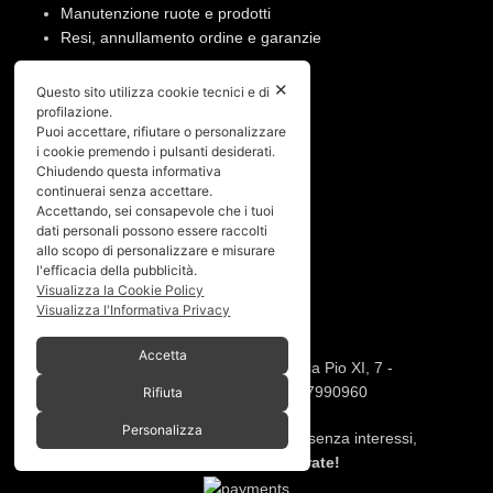
Manutenzione ruote e prodotti
Resi, annullamento ordine e garanzie
PRIVACY
✕
Questo sito utilizza cookie tecnici e di
profilazione.
Privacy policy
Puoi accettare, rifiutare o personalizzare
i cookie premendo i pulsanti desiderati.
Cookies policy
Chiudendo questa informativa
continuerai senza accettare.
Menù
Accettando, sei consapevole che i tuoi
dati personali possono essere raccolti
Home
allo scopo di personalizzare e misurare
l'efficacia della pubblicità.
Chi siamo
Visualizza la Cookie Policy
Shop
Visualizza l'Informativa Privacy
Gallery
Contatti
Accetta
SPACEBIKES
Copyright © 2026 - Via Pio XI, 7 -
Desio (MB) 20832 | C.F./P.IVA 12997990960
Rifiuta
Personalizza
Paga con PayPal anche in 3 rate senza interessi,
oppure in 6, 12 o 24 rate!