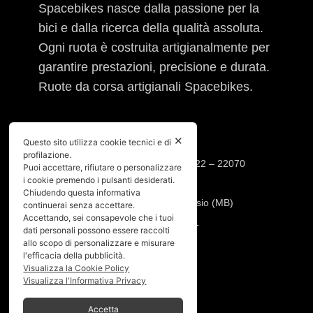
Spacebikes nasce dalla passione per la
bici e dalla ricerca della qualità assoluta.
Ogni ruota è costruita artigianalmente per
garantire prestazioni, precisione e durata.
Ruote da corsa artigianali Spacebikes.
INFO
✕
Questo sito utilizza cookie tecnici e di
profilazione.
Sede operativa: Via Cesare Cantù, 22 – 22070
Puoi accettare, rifiutare o personalizzare
i cookie premendo i pulsanti desiderati.
Casnate con Bernate (CO)
Chiudendo questa informativa
Sede legale: Via Pio XI, 7 20832 Desio (MB)
continuerai senza accettare.
Accettando, sei consapevole che i tuoi
Tel:
392.91.23.871
–
347.90.31.191
dati personali possono essere raccolti
Mail:
info@spacebikes.it
allo scopo di personalizzare e misurare
l'efficacia della pubblicità.
Visualizza la Cookie Policy
SERVIZIO
Visualizza l'Informativa Privacy
Crash Replacement
Accetta