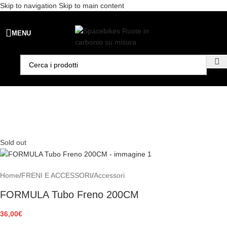
Skip to navigation
Skip to main content
Spedizione gratuita per ordini superiori a €99 - 📣 Paga con PayPal in
MENU
3 rate senza interessi,
oppure in 6, 12 o 24 rate
!
Sold out
Home
/
FRENI E ACCESSORI
/
Accessori
FORMULA Tubo Freno 200CM
36,00
€