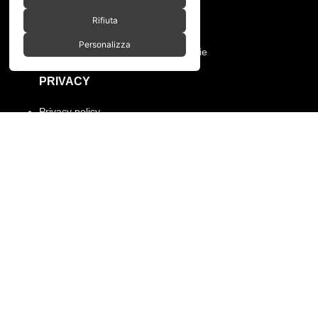
Pagamenti e spedizioni
Rifiuta
Condizioni di vendita
Manutenzione ruote e prodotti
Personalizza
Resi, annullamento ordine e garanzie
PRIVACY
Privacy policy
Cookies policy
Menù
Home
Chi siamo
Shop
Gallery
Contatti
SPACEBIKES
Copyright © 2026 - Via Pio XI, 7 -
Desio (MB) 20832 | C.F./P.IVA 12997990960
Paga con PayPal anche in 3 rate senza interessi,