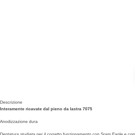
Descrizione
Interamente ricavate dal pieno da lastra 7075
Anodizzazione dura
Dentatura studiata per il corretto funzionamento con Sram Eagle e co