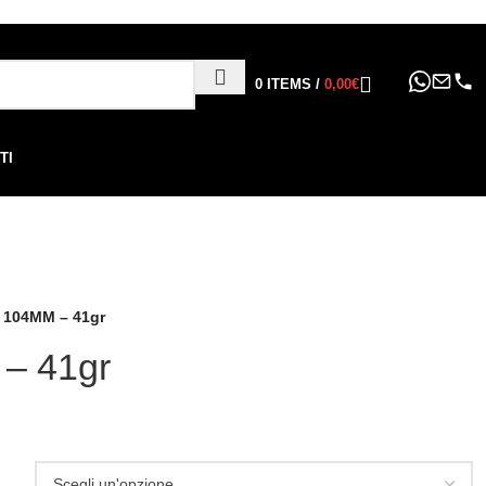
ppure in 6, 12 o 24 rate
!
0
ITEMS
/
0,00
€
TI
104MM – 41gr
– 41gr