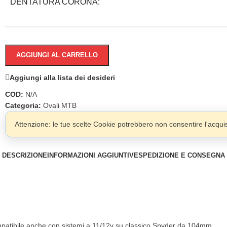
DENTATURA CORONA:
AGGIUNGI AL CARRELLO
Aggiungi alla lista dei desideri
COD:
N/A
Categoria:
Ovali MTB
Attenzione: le tue scelte Cookie potrebbero non consentire l'acquist
DESCRIZIONE
INFORMAZIONI AGGIUNTIVE
SPEDIZIONE E CONSEGNA
mpatibile anche con sistemi a 11/12v su classico Spyder da 104mm