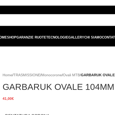
ordini superiori a €99 - 📣 Paga con PayPal in 3 rate senza interessi,
o
OME
SHOP
GARANZIE RUOTE
TECNOLOGIE
GALLERY
CHI SIAMO
CONTAT
Home
/
TRASMISSIONE
/
Monocorone
/
Ovali MTB
/
GARBARUK OVALE 
GARBARUK OVALE 104MM 
41,00
€