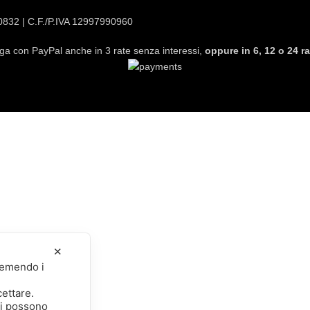
20832 | C.F./P.IVA 12997990960
ga con PayPal anche in 3 rate senza interessi,
oppure in 6, 12 o 24 ra
✕
premendo i
cettare.
li possono