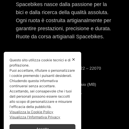
Spacebikes nasce dalla passione per la
bici e dalla ricerca della qualità assoluta.
Ogni ruota è costruita artigianalmente per
garantire prestazioni, precisione e durata.
Ruote da corsa artigianali Spacebikes.
INFO
✕
Questo sito utilizza cookie tecnici e di
profilazione.
Sede operativa: Via Cesare Cantù, 22 – 22070
Puoi accettare, rifiutare o personalizzare
i cookie premendo i pulsanti desiderati.
Casnate con Bernate (CO)
Chiudendo questa informativa
Sede legale: Via Pio XI, 7 20832 Desio (MB)
continuerai senza accettare.
Accettando, sei consapevole che i tuoi
Tel:
392.91.23.871
–
347.90.31.191
dati personali possono essere raccolti
Mail:
info@spacebikes.it
allo scopo di personalizzare e misurare
l'efficacia della pubblicità.
Visualizza la Cookie Policy
SERVIZIO
Visualizza l'Informativa Privacy
Crash Replacement
Accetta