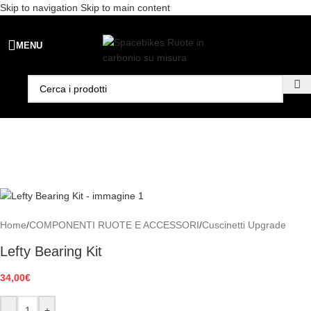
Skip to navigation
Skip to main content
Spedizione gratuita per ordini superiori a €99 - 📣 Paga con PayPal in
MENU
3 rate senza interessi,
oppure in 6, 12 o 24 rate
!
Home
/
COMPONENTI RUOTE E ACCESSORI
/
Cuscinetti Upgrade
Lefty Bearing Kit
34,00
€
-
+