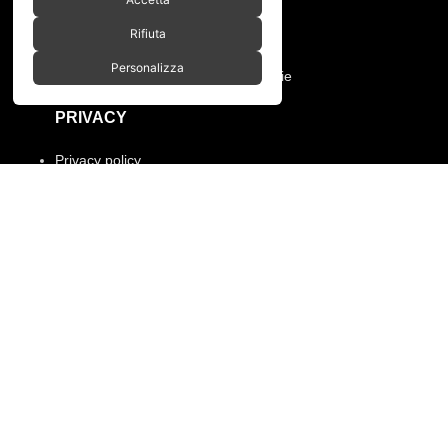
Pagamenti e spedizioni
Condizioni di vendita
Rifiuta
Manutenzione ruote e prodotti
Personalizza
Resi, annullamento ordine e garanzie
PRIVACY
Privacy policy
Cookies policy
Menù
Home
Chi siamo
Shop
Gallery
Contatti
SPACEBIKES
Copyright © 2026 - Via Pio XI, 7 -
Desio (MB) 20832 | C.F./P.IVA 12997990960
Paga con PayPal anche in 3 rate senza interessi,