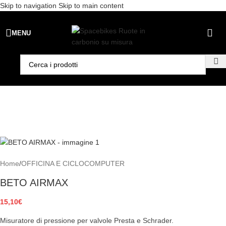
Skip to navigation
Skip to main content
Spedizione gratuita per ordini superiori a €99 - 📣 Paga con PayPal in
MENU
3 rate senza interessi,
oppure in 6, 12 o 24 rate
!
Home
/
OFFICINA E CICLOCOMPUTER
BETO AIRMAX
15,10
€
Misuratore di pressione per valvole Presta e Schrader.