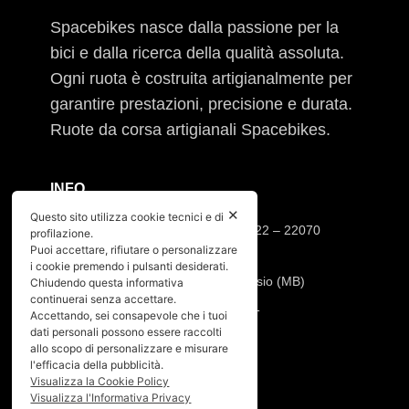
Spacebikes nasce dalla passione per la
bici e dalla ricerca della qualità assoluta.
Ogni ruota è costruita artigianalmente per
garantire prestazioni, precisione e durata.
Ruote da corsa artigianali Spacebikes.
INFO
✕
Questo sito utilizza cookie tecnici e di
Sede operativa: Via Cesare Cantù, 22 – 22070
profilazione.
Puoi accettare, rifiutare o personalizzare
Casnate con Bernate (CO)
i cookie premendo i pulsanti desiderati.
Sede legale: Via Pio XI, 7 20832 Desio (MB)
Chiudendo questa informativa
continuerai senza accettare.
Tel:
392.91.23.871
–
347.90.31.191
Accettando, sei consapevole che i tuoi
Mail:
info@spacebikes.it
dati personali possono essere raccolti
allo scopo di personalizzare e misurare
l'efficacia della pubblicità.
SERVIZIO
Visualizza la Cookie Policy
Visualizza l'Informativa Privacy