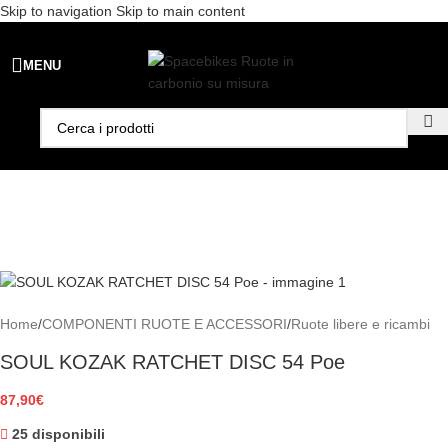
Skip to navigation
Skip to main content
Spedizione gratuita per ordini superiori a €99 - 📣 Paga con PayPal in
MENU
3 rate senza interessi,
oppure in 6, 12 o 24 rate
!
Home
/
COMPONENTI RUOTE E ACCESSORI
/
Ruote libere e ricambi
SOUL KOZAK RATCHET DISC 54 Poe
87,90
€
25 disponibili