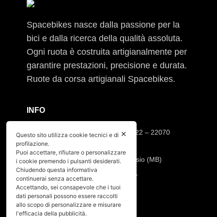
Spacebikes nasce dalla passione per la
bici e dalla ricerca della qualità assoluta.
Ogni ruota è costruita artigianalmente per
garantire prestazioni, precisione e durata.
Ruote da corsa artigianali Spacebikes.
INFO
Sede operativa: Via Cesare Cantù, 22 – 22070
✕
Questo sito utilizza cookie tecnici e di
profilazione.
Casnate con Bernate (CO)
Puoi accettare, rifiutare o personalizzare
Sede legale: Via Pio XI, 7 20832 Desio (MB)
i cookie premendo i pulsanti desiderati.
Chiudendo questa informativa
Tel:
392.91.23.871
–
347.90.31.191
continuerai senza accettare.
Mail:
info@spacebikes.it
Accettando, sei consapevole che i tuoi
dati personali possono essere raccolti
allo scopo di personalizzare e misurare
SERVIZIO
l'efficacia della pubblicità.