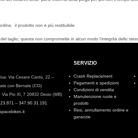
rdine, il prodotto non è più restituibile.
à del taglio, questa non compromette in alcun modo l’integrità dello stes
SERVIZIO
Crash Replacement
iva: Via Cesare Cantù, 22 –
Pagamenti e spedizioni
ate con Bernate (CO)
Condizioni di vendita
: Via Pio XI, 7 20832 Desio (MB)
Manutenzione ruote e
.23.871
–
347.90.31.191
prodotti
Resi, annullamento ordine e
spacebikes.it
garanzie