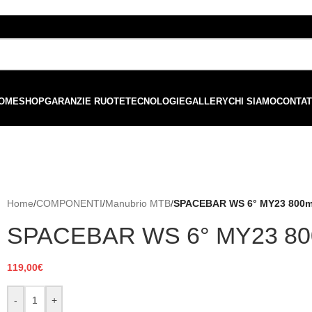
ordini superiori a €99 - 📣 Paga con PayPal in 3 rate senza interessi,
o
OME
SHOP
GARANZIE RUOTE
TECNOLOGIE
GALLERY
CHI SIAMO
CONTAT
Home
/
COMPONENTI
/
Manubrio MTB
/
SPACEBAR WS 6° MY23 800m
SPACEBAR WS 6° MY23 80
119,00
€
-
+