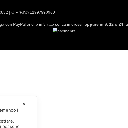
20832 | C.F./P.IVA 12997990960
ga con PayPal anche in 3 rate senza interessi,
oppure in 6, 12 o 24 ra
✕
premendo i
cettare.
li possono