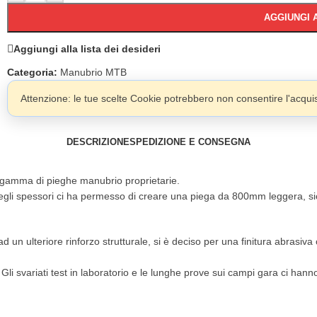
AGGIUNGI 
Aggiungi alla lista dei desideri
Categoria:
Manubrio MTB
Attenzione: le tue scelte Cookie potrebbero non consentire l'acquist
DESCRIZIONE
SPEDIZIONE E CONSEGNA
 gamma di pieghe manubrio proprietarie.
li spessori ci ha permesso di creare una piega da 800mm leggera, sicur
ad un ulteriore rinforzo strutturale, si è deciso per una finitura abras
. Gli svariati test in laboratorio e le lunghe prove sui campi gara ci hann