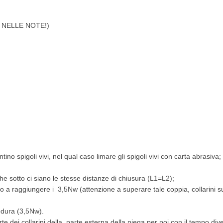
LO NELLE NOTE!)
tino spigoli vivi, nel qual caso limare gli spigoli vivi con carta abrasiva;
che sotto ci siano le stesse distanze di chiusura (L1=L2);
no a raggiungere i 3,5Nw (attenzione a superare tale coppia, collarini
edura (3,5Nw).
e dei collarini della parte esterna della piega per poi con il tempo div