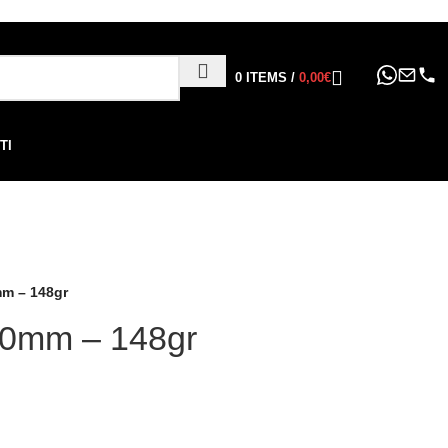
ppure in 6, 12 o 24 rate
!
0
ITEMS
/
0,00
€
TI
m – 148gr
0mm – 148gr