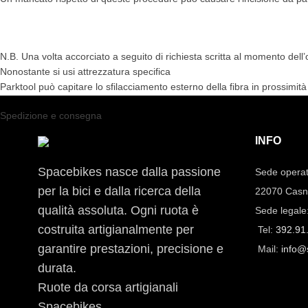
N.B. Una volta accorciato a seguito di richiesta scritta al momento dell’o
Nonostante si usi attrezzatura specifica
Parktool può capitare lo sfilacciamento esterno della fibra in prossimit
Spedizione e consegna
INFO
Spacebikes nasce dalla passione
Sede operat
per la bici e dalla ricerca della
22070 Casn
qualità assoluta. Ogni ruota è
Sede legale
costruita artigianalmente per
Tel:
392.91
garantire prestazioni, precisione e
Mail:
info@
durata.
Ruote da corsa artigianali
Spacebikes.