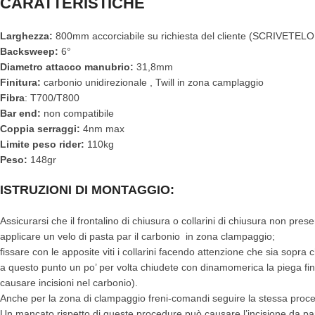
CARATTERISTICHE
Larghezza:
800mm accorciabile su richiesta del cliente (SCRIVETE
Backsweep:
6°
Diametro attacco manubrio:
31,8mm
Finitura:
carbonio unidirezionale , Twill in zona camplaggio
Fibra
: T700/T800
Bar end:
non compatibile
Coppia serraggi:
4nm max
Limite peso rider:
110kg
Peso:
148gr
ISTRUZIONI DI MONTAGGIO:
Assicurarsi che il frontalino di chiusura o collarini di chiusura non presen
applicare un velo di pasta par il carbonio in zona clampaggio;
fissare con le apposite viti i collarini facendo attenzione che sia sopra 
a questo punto un po’ per volta chiudete con dinamomerica la piega fi
causare incisioni nel carbonio).
Anche per la zona di clampaggio freni-comandi seguire la stessa proc
Un mancato rispetto di queste procedure può causare l’incisione da part