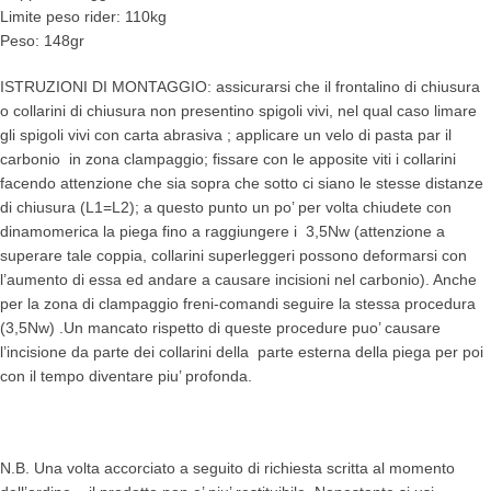
Limite peso rider: 110kg
Peso: 148gr
ISTRUZIONI DI MONTAGGIO: assicurarsi che il frontalino di chiusura
o collarini di chiusura non presentino spigoli vivi, nel qual caso limare
gli spigoli vivi con carta abrasiva ; applicare un velo di pasta par il
carbonio in zona clampaggio; fissare con le apposite viti i collarini
facendo attenzione che sia sopra che sotto ci siano le stesse distanze
di chiusura (L1=L2); a questo punto un po’ per volta chiudete con
dinamomerica la piega fino a raggiungere i 3,5Nw (attenzione a
superare tale coppia, collarini superleggeri possono deformarsi con
l’aumento di essa ed andare a causare incisioni nel carbonio). Anche
per la zona di clampaggio freni-comandi seguire la stessa procedura
(3,5Nw) .Un mancato rispetto di queste procedure puo’ causare
l’incisione da parte dei collarini della parte esterna della piega per poi
con il tempo diventare piu’ profonda.
N.B. Una volta accorciato a seguito di richiesta scritta al momento