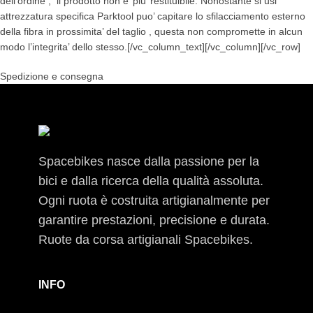
dell’ordine , il prodotto non e’ piu’ restituibile. Nonostante si usi
attrezzatura specifica Parktool puo’ capitare lo sfilacciamento esterno
della fibra in prossimita’ del taglio , questa non compromette in alcun
modo l’integrita’ dello stesso.[/vc_column_text][/vc_column][/vc_row]
Spedizione e consegna
Spacebikes nasce dalla passione per la
bici e dalla ricerca della qualità assoluta.
Ogni ruota è costruita artigianalmente per
garantire prestazioni, precisione e durata.
Ruote da corsa artigianali Spacebikes.
INFO