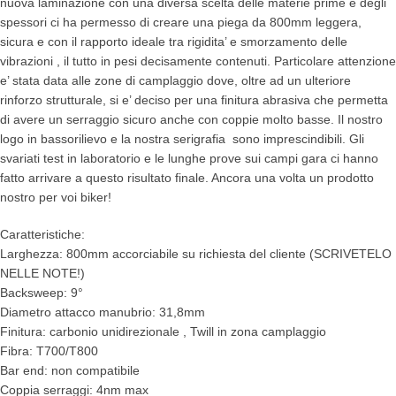
nuova laminazione con una diversa scelta delle materie prime e degli
spessori ci ha permesso di creare una piega da 800mm leggera,
sicura e con il rapporto ideale tra rigidita’ e smorzamento delle
vibrazioni , il tutto in pesi decisamente contenuti. Particolare attenzione
e’ stata data alle zone di camplaggio dove, oltre ad un ulteriore
rinforzo strutturale, si e’ deciso per una finitura abrasiva che permetta
di avere un serraggio sicuro anche con coppie molto basse. Il nostro
logo in bassorilievo e la nostra serigrafia sono imprescindibili. Gli
svariati test in laboratorio e le lunghe prove sui campi gara ci hanno
fatto arrivare a questo risultato finale. Ancora una volta un prodotto
nostro per voi biker!
Caratteristiche:
Larghezza: 800mm accorciabile su richiesta del cliente (SCRIVETELO
NELLE NOTE!)
Backsweep: 9°
Diametro attacco manubrio: 31,8mm
Finitura: carbonio unidirezionale , Twill in zona camplaggio
Fibra: T700/T800
Bar end: non compatibile
Coppia serraggi: 4nm max