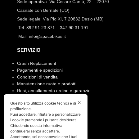
Sede operativa: Via Cesare Cantù, 22 – 22070
Casnate con Bernate (CO)
Sede legale: Via Pio XI, 7 20832 Desio (MB)
Tel:
392.91.23.871
–
347.90.31.191
Mail:
info@spacebikes.it
SERVIZIO
Crash Replacement
Pagamenti e spedizioni
Condizioni di vendita
Manutenzione ruote e prodotti
Resi, annullamento ordine e garanzie
✕
Questo sito utilizza cookie tecnici e di
PRIVACY
profilazione.
Puoi accettare, rifiutare o personalizzare
Privacy policy
i cookie premendo i pulsanti desiderati.
Cookies policy
Chiudendo questa informativa
continuerai senza accettare.
Menù
Accettando, sei consapevole che i tuoi