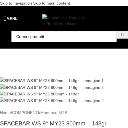
Skip to navigation
Skip to main content
Spedizione gratuita per ordini superiori a €99 - 📣 Paga con PayPal in
MENU
3 rate senza interessi,
oppure in 6, 12 o 24 rate
!
Home
/
COMPONENTI
/
Manubrio MTB
SPACEBAR WS 9° MY23 800mm – 148gr