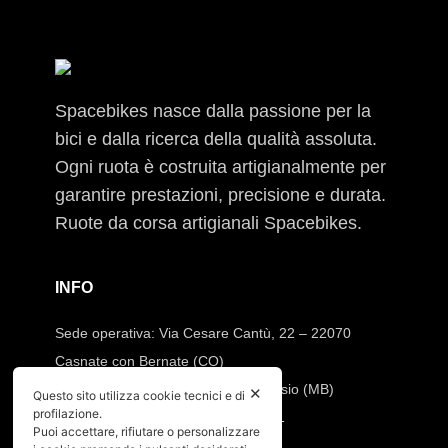
Spacebikes nasce dalla passione per la
bici e dalla ricerca della qualità assoluta.
Ogni ruota è costruita artigianalmente per
garantire prestazioni, precisione e durata.
Ruote da corsa artigianali Spacebikes.
INFO
Sede operativa: Via Cesare Cantù, 22 – 22070
Casnate con Bernate (CO)
Sede legale: Via Pio XI, 7 20832 Desio (MB)
✕
Questo sito utilizza cookie tecnici e di
profilazione.
Tel:
392.91.23.871
–
347.90.31.191
Puoi accettare, rifiutare o personalizzare
Mail:
info@spacebikes.it