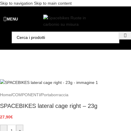
Skip to navigation
Skip to main content
Spedizione gratuita per ordini superiori a €99 - 📣 Paga con PayPal in
MENU
3 rate senza interessi,
oppure in 6, 12 o 24 rate
!
Home
/
COMPONENTI
/
Portaborraccia
SPACEBIKES lateral cage right – 23g
27,90
€
-
+