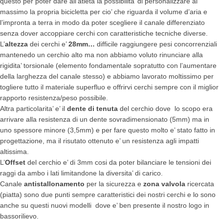
questo per poter dare all’atleta la possibilita’ di personalizzare al
massimo la propria bicicletta per cio’ che riguarda il volume d’aria e
l’impronta a terra in modo da poter scegliere il canale differenziato
senza dover accoppiare cerchi con caratteristiche tecniche diverse.
L’
altezza
dei cerchi e’
28mm…
difficile raggiungere pesi concorrenziali
mantenedo un cerchio alto ma non abbiamo voluto rinunciare alla
rigidita’ torsionale (elemento fondamentale sopratutto con l’aumentare
della larghezza del canale stesso) e abbiamo lavorato moltissimo per
togliere tutto il materiale superfluo e offrirvi cerchi sempre con il miglior
rapporto resistenza/peso possibile.
Altra particolarita’ e’ il
dente di tenuta
del cerchio dove lo scopo era
arrivare alla resistenza di un dente sovradimensionato (5mm) ma in
uno spessore minore (3,5mm) e per fare questo molto e’ stato fatto in
progettazione, ma il risutato ottenuto e’ un resistenza agli impatti
altissima.
L’
Offset
del cerchio e’ di 3mm cosi da poter bilanciare le tensioni dei
raggi da ambo i lati limitandone la diversita’ di carico.
Canale
antistallonamento
per la sicurezza e
zona valvola
ricercata
(piatta) sono due punti sempre caratteristici dei nostri cerchi e lo sono
anche su questi nuovi modelli dove e’ ben presente il nostro logo in
bassorilievo.