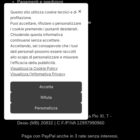
Pagamenti e spedizioni
Condizioni di vendita
✕
Questo sito utilizza cookie tecnici e di
Manutenzione ruote e prodotti
profilazione.
Resi, annullamento ordine e garanzie
Puoi accettare, rifiutare o personalizzare
i cookie premendo i pulsanti desiderati.
Chiudendo questa informativa
PRIVACY
continuerai senza accettare.
Accettando, sei consapevole che i tuoi
Privacy policy
dati personali possono essere raccolti
Cookies policy
allo scopo di personalizzare e misurare
l'efficacia della pubblicità.
Menù
Visualizza la Cookie Policy
Visualizza l'Informativa Privacy
Home
Accetta
Chi siamo
Shop
Rifiuta
Gallery
Personalizza
Contatti
SPACEBIKES
Copyright © 2026 - Via Pio XI, 7 -
Desio (MB) 20832 | C.F./P.IVA 12997990960
Paga con PayPal anche in 3 rate senza interessi,