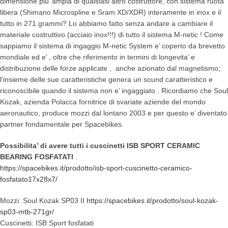
dimensione piu’ ampia di qualsiasi altro costruttore, con sistema ruota
libera (Shimano Microspline e Sram XD/XDR) interamente in inox e il
tutto in 271 grammi? Lo abbiamo fatto senza andare a cambiare il
materiale costruttivo (acciaio inox!!!) di tutto il sistema M-netic ! Come
sappiamo il sistema di ingaggio M-netic System e’ coperto da brevetto
mondiale ed e’ , oltre che riferimento in termini di longevita’ e
distribuzione delle forze applicate , anche azionato dal magnetismo;
l’insieme delle sue caratteristiche genera un sound caratteristico e
riconoscibile quando il sistema non e’ ingaggiato . Ricordiamo che Soul
Kozak, azienda Polacca fornitrice di svariate aziende del mondo
aeronautico, produce mozzi dal lontano 2003 e per questo e’ diventato
partner fondamentale per Spacebikes.
Possibilita’ di avere tutti i cuscinetti ISB SPORT CERAMIC
BEARING FOSFATATI
.
https://spacebikes.it/prodotto/isb-sport-cuscinetto-ceramico-
fosfatato17x28x7/
Mozzi: Soul Kozak SP03 II
https://spacebikes.it/prodotto/soul-kozak-
sp03-mtb-271gr/
Cuscinetti: ISB Sport fosfatati