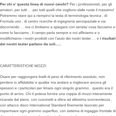
Per chi e’ questa linea di nuovi cerchi?
Per i professionisti, per gli
amatori, per tutti…. per tutti quelli che vogliono dalle ruote il massimo!
Potremmo stare qui a riempirvi la testa di terminologia tecnica , di
Formula uno , di centro ricerche di ingegneria aerospaziale e via
discorrendo … ma ci limitiamo a spiegare con serieta’ cosa facciamo e
come lo facciamo ; il campo parla sempre e noi affiniamo e o
modifichiamo i nostri prodotti con l’aiuto dei nostri tester…. e
i risultati
dei nostri tester parlano da soli…..
CARATTERISTICHE MOZZI:
Osare per raggiungere livelli di peso di riferimento assoluto, non
perdere in affidabiita’ e qualita’ ma andare a migliorare ancora gli
spessori e i particolari per limare ogni singolo grammo…questo era il
punto di arrivo. Chi ti poteva fornire una coppia di mozzi interamente
ricavata dal pieno, con cuscinetti a sfera ad altissima scorrevolezza ,
con attacco disco International Standard finemente lavorato per
risparmiare ogni grammo superfluo, con sistema di ingaggio frontale di