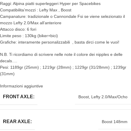
Raggi: Alpina piatti superleggeri Hyper per Spacebikes
Compatibilita’mozzi : Lefty Max , Boost
Campanature: tradizionale o Cannondale Fsi se viene selezionato il
mozzo Lefty 2.0/Max all’anteriore
Attacco disco: 6 fori
Limite peso : 130kg (biker+bici)
Grafiche: interamente personalizzabili , basta dirci come le vuoi!
N.B. Ti ricordiamo di scrivere nelle note il colore dei nipples e delle
decals….
Pesi: 1189gr (25mm) ; 1219gr (28mm) ; 1229gr (31/28mm) ; 1239gr
(31mm)
Informazioni aggiuntive
FRONT AXLE:
Boost
,
Lefty 2.0/Max/Ocho
REAR AXLE:
Boost 148mm