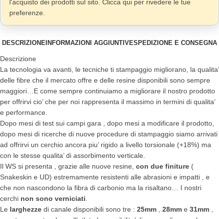
l'acquisto dei prodotti sul sito. Clicca qui per rivedere le tue
preferenze.
DESCRIZIONE
INFORMAZIONI AGGIUNTIVE
SPEDIZIONE E CONSEGNA
Descrizione
La tecnologia va avanti, le tecniche ti stampaggio migliorano, la qualita’
delle fibre che il mercato offre e delle resine disponibili sono sempre
maggiori…E come sempre continuiamo a migliorare il nostro prodotto
per offrirvi cio’ che per noi rappresenta il massimo in termini di qualita’
e performance.
Dopo mesi di test sui campi gara , dopo mesi a modificare il prodotto,
dopo mesi di ricerche di nuove procedure di stampaggio siamo arrivati
ad offrirvi un cerchio ancora piu’ rigido a livello torsionale (+18%) ma
con le stesse qualita’ di assorbimento verticale.
Il WS si presenta , grazie alle nuove resine,
con due finiture
(
Snakeskin e UD) estremamente resistenti alle abrasioni e impatti , e
che non nascondono la fibra di carbonio ma la risaltano… I nostri
cerchi
non sono verniciati
.
Le
larghezze
di canale disponibili sono tre :
25mm
,
28mm
e
31mm
,