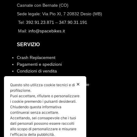
Casnate con Bernate (CO)
Sede legale: Via Pio XI, 7 20832 Desio (MB)
Tel:
392.91.23.871
–
347.90.31.191
Mail:
info@spacebikes.it
SERVIZIO
Crash Replacement
Pagamenti e spedizioni
Condizioni di vendita
Manutenzione ruote e prodotti
✕
Resi, annullamento ordine e garanzie
Questo sito utilizza cookie tecnici e di
profilazione.
Puoi accettare, rifiutare o personalizzare
PRIVACY
i cookie premendo i pulsanti desiderati.
Chiudendo questa informativa
Privacy policy
continuerai senza accettare.
Cookies policy
Accettando, sei consapevole che i tuoi
dati personali possono essere raccolti
allo scopo di personalizzare e misurare
Menù
l'efficacia della pubblicità.