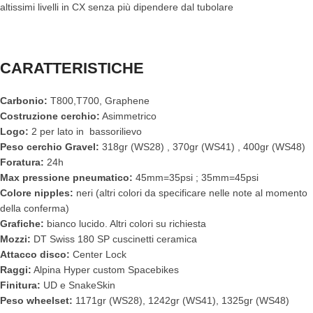
altissimi livelli in CX senza più dipendere dal tubolare
CARATTERISTICHE
Carbonio:
T800,T700, Graphene
Costruzione cerchio:
Asimmetrico
Logo:
2 per lato in bassorilievo
Peso cerchio Gravel:
318gr (WS28) , 370gr (WS41) , 400gr (WS48)
Foratura:
24h
Max pressione pneumatico:
45mm=35psi ; 35mm=45psi
Colore nipples:
neri (altri colori da specificare nelle note al momento
della conferma)
Grafiche:
bianco lucido. Altri colori su richiesta
Mozzi:
DT Swiss 180 SP cuscinetti ceramica
Attacco disco:
Center Lock
Raggi:
Alpina Hyper custom Spacebikes
Finitura:
UD e SnakeSkin
Peso wheelset:
1171gr (WS28), 1242gr (WS41), 1325gr (WS48)