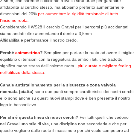
2,5mm, che sarebbe sufficiente a livello strutturale per garantire
affidabilità al cerchio stesso, ma abbiamo preferito aumentarne le
dimensioni del 20%
per aumentare la rigidità torsionale di tutto
l’insieme ruota
.
Considerando il WS28 il cerchio Gravel per i percorsi più accidentati
siamo andati oltre aumentando il dente a 3,5mm.
Affidabilità e performance il nostro credo.
Perché
asimmetrico
?
Semplice per portare la ruota ad avere il miglior
equilibrio di tensioni con la raggiatura da ambo i lati, che tradotto
significa meno stress dell’insieme ruota ,
piu’ durata e migliore feeling
nell’utilizzo della stessa
.
Canale antistallonamento per la sicurezza e zona valvola
ricercata (piatta)
sono due punti sempre caratteristici dei nostri cerchi
e lo sono anche su questi nuovi stampi dove è ben presente il nostro
logo in bassorilievo.
Per chi è questa linea di nuovi cerchi?
Per tutti quelli che vedono
nel Gravel uno stile di vita, una disciplina non secondaria e che per
questo vogliono dalle ruote il massimo e per chi vuole competere ad