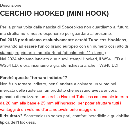
Descrizione
CERCHIO HOOKED (MINI HOOK)
Per la prima volta dalla nascita di Spacebikes non guardiamo al futuro,
ma sfruttiamo le nostre esperienze per guardare al presente.
Dal 2018 produciamo esclusivamente cerchi Tubeless Hookless
,
arrivando ad essere
l’unico brand europeo con un numero così alto di
stampi proprietari in ambito Road (attualmente 11 stampi)
.
Nel 2024 abbiamo lanciato due nuovi stampi Hooked, il WS41 ED e il
WS54 ED, e ora inseriamo a grande richiesta anche il WS48 ED!
Perché questo “tornare indietro”?
Non è un tornare indietro, bensì andare a colmare un vuoto nel
mercato delle ruote con un prodotto che nessuno aveva ancora
pensato di realizzare:
un cerchio Hooked Tubeless con canale interno
da 26 mm alla base e 25 mm all’ingresso, per poter sfruttare tutti i
vantaggi di un volume d’aria notevolmente maggiore.
Il risultato?
Scorrevolezza senza pari, comfort incredibile e guidabilità
tipica dell’Hookless.