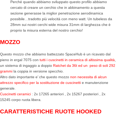
Perché quando abbiamo sviluppato questo profilo abbiamo
cercato di creare un cerchio che in abbinamento a questa
sezione generasse la miglior penetrazione aerodinamica
possibile…tradotto più velocità con meno watt. Un tubeless da
28mm sui nostri cerchi wide misura 31mm di larghezza che è
proprio la misura esterna del nostro cerchio!
MOZZO
Questo mozzo che abbiamo battezzato SpaceHub è un ricavato dal
pieno in ergal 7075 con
tutti i cuscinetti in ceramica di altissima qualità
,
un sistema di ingaggio a doppio
Ratchet da 36t ed un peso di soli 292
grammi
la coppia in versione specchio.
Altro dato importante e’ che questo mozzo
non necessita di alcun
attrezzo specifico per la sostituzione de cuscinetti
e manutenzione
generale.
Cuscinetti ceramici
: 2x 17265 anteriori , 2x 15267 posteriori , 2x
15245 corpo ruota libera.
CARATTERISTICHE RUOTE HOOKED