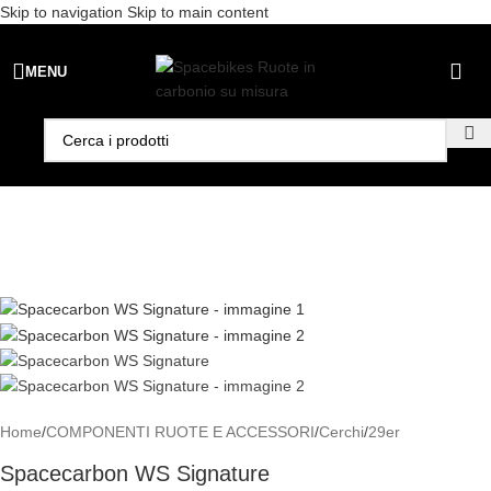
Skip to navigation
Skip to main content
Spedizione gratuita per ordini superiori a €99 - 📣 Paga con PayPal in
MENU
3 rate senza interessi,
oppure in 6, 12 o 24 rate
!
Home
/
COMPONENTI RUOTE E ACCESSORI
/
Cerchi
/
29er
Spacecarbon WS Signature