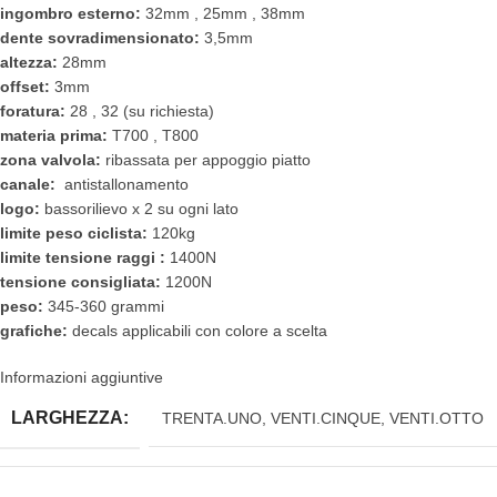
ingombro esterno:
32mm , 25mm , 38mm
dente sovradimensionato:
3,5mm
altezza:
28mm
offset:
3mm
foratura:
28 , 32 (su richiesta)
materia prima:
T700 , T800
zona valvola:
ribassata per appoggio piatto
canale:
antistallonamento
logo:
bassorilievo x 2 su ogni lato
limite peso ciclista:
120kg
limite tensione raggi :
1400N
tensione consigliata:
1200N
peso:
345-360 grammi
grafiche:
decals applicabili con colore a scelta
Informazioni aggiuntive
LARGHEZZA:
TRENTA.UNO
,
VENTI.CINQUE
,
VENTI.OTTO