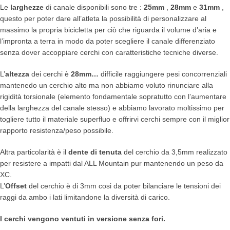
Le
larghezze
di canale disponibili sono tre :
25mm
,
28mm
e
31mm
,
questo per poter dare all’atleta la possibilità di personalizzare al
massimo la propria bicicletta per ciò che riguarda il volume d’aria e
l’impronta a terra in modo da poter scegliere il canale differenziato
senza dover accoppiare cerchi con caratteristiche tecniche diverse.
L’
altezza
dei cerchi è
28mm…
difficile raggiungere pesi concorrenziali
mantenedo un cerchio alto ma non abbiamo voluto rinunciare alla
rigidità torsionale (elemento fondamentale sopratutto con l’aumentare
della larghezza del canale stesso) e abbiamo lavorato moltissimo per
togliere tutto il materiale superfluo e offrirvi cerchi sempre con il miglior
rapporto resistenza/peso possibile.
Altra particolarità è il
dente di tenuta
del cerchio da 3,5mm realizzato
per resistere a impatti dal ALL Mountain pur mantenendo un peso da
XC.
L’
Offset
del cerchio è di 3mm cosi da poter bilanciare le tensioni dei
raggi da ambo i lati limitandone la diversità di carico.
I cerchi vengono ventuti in versione senza fori.