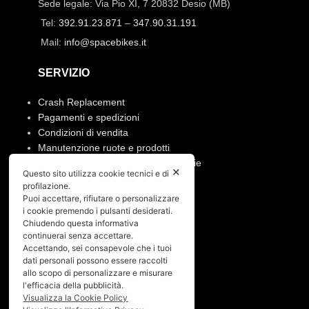
Sede legale: Via Pio XI, 7 20832 Desio (MB)
Tel:
392.91.23.871
–
347.90.31.191
Mail:
info@spacebikes.it
SERVIZIO
Crash Replacement
Pagamenti e spedizioni
Condizioni di vendita
Manutenzione ruote e prodotti
Resi, annullamento ordine e garanzie
✕
Questo sito utilizza cookie tecnici e di
profilazione.
PRIVACY
Puoi accettare, rifiutare o personalizzare
i cookie premendo i pulsanti desiderati.
Privacy policy
Chiudendo questa informativa
continuerai senza accettare.
Cookies policy
Accettando, sei consapevole che i tuoi
dati personali possono essere raccolti
Menù
allo scopo di personalizzare e misurare
l'efficacia della pubblicità.
Home
Visualizza la Cookie Policy