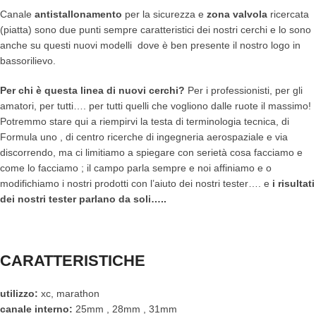
Canale
antistallonamento
per la sicurezza e
zona valvola
ricercata
(piatta) sono due punti sempre caratteristici dei nostri cerchi e lo sono
anche su questi nuovi modelli dove è ben presente il nostro logo in
bassorilievo.
Per chi è questa linea di nuovi cerchi?
Per i professionisti, per gli
amatori, per tutti…. per tutti quelli che vogliono dalle ruote il massimo!
Potremmo stare qui a riempirvi la testa di terminologia tecnica, di
Formula uno , di centro ricerche di ingegneria aerospaziale e via
discorrendo, ma ci limitiamo a spiegare con serietà cosa facciamo e
come lo facciamo ; il campo parla sempre e noi affiniamo e o
modifichiamo i nostri prodotti con l’aiuto dei nostri tester…. e
i risultati
dei nostri tester parlano da soli…..
CARATTERISTICHE
utilizzo:
xc, marathon
canale interno:
25mm , 28mm , 31mm