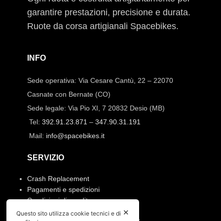
garantire prestazioni, precisione e durata.
Ruote da corsa artigianali Spacebikes.
INFO
Sede operativa: Via Cesare Cantù, 22 – 22070
Casnate con Bernate (CO)
Sede legale: Via Pio XI, 7 20832 Desio (MB)
Tel:
392.91.23.871
–
347.90.31.191
Mail:
info@spacebikes.it
SERVIZIO
Crash Replacement
Pagamenti e spedizioni
Condizioni di vendita
Manutenzione ruote e prodotti
✕
Questo sito utilizza cookie tecnici e di