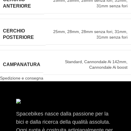
25mm
,
28mm
,
28mm senza fori
,
31mm
,
31mm senza fori
ANTERIORE
CERCHIO
25mm
,
28mm
,
28mm senza fori
,
31mm
,
31mm senza fori
POSTERIORE
Standard
,
Cannondale Ai 142mm
,
CAMPANATURA
Cannondale Ai boost
Spedizione e consegna
Spacebikes nasce dalla passione per la
bici e dalla ricerca della qualità assoluta.
Ogni ruota è costruita artigianalmente per