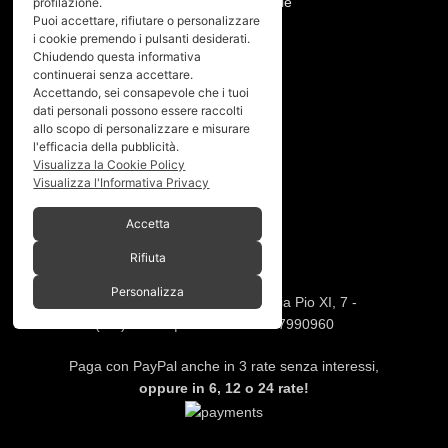
Resi, annullamento ordine e garanzie
profilazione.
Puoi accettare, rifiutare o personalizzare
i cookie premendo i pulsanti desiderati.
PRIVACY
Chiudendo questa informativa
continuerai senza accettare.
Privacy policy
Accettando, sei consapevole che i tuoi
Cookies policy
dati personali possono essere raccolti
allo scopo di personalizzare e misurare
l'efficacia della pubblicità.
Menù
Visualizza la Cookie Policy
Visualizza l'Informativa Privacy
Home
Chi siamo
Accetta
Shop
Rifiuta
Gallery
Contatti
Personalizza
SPACEBIKES
Copyright © 2026 - Via Pio XI, 7 -
Desio (MB) 20832 | C.F./P.IVA 12997990960
Paga con PayPal anche in 3 rate senza interessi,
oppure in 6, 12 o 24 rate!