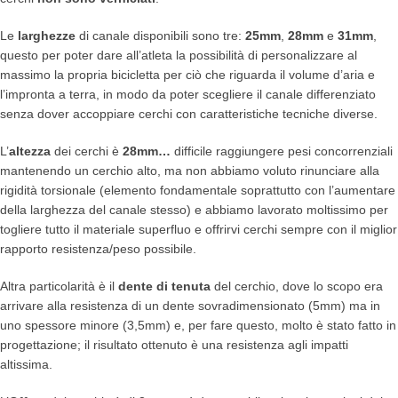
Le
larghezze
di canale disponibili sono tre:
25mm
,
28mm
e
31mm
,
questo per poter dare all’atleta la possibilità di personalizzare al
massimo la propria bicicletta per ciò che riguarda il volume d’aria e
l’impronta a terra, in modo da poter scegliere il canale differenziato
senza dover accoppiare cerchi con caratteristiche tecniche diverse.
L’
altezza
dei cerchi è
28mm…
difficile raggiungere pesi concorrenziali
mantenendo un cerchio alto, ma non abbiamo voluto rinunciare alla
rigidità torsionale (elemento fondamentale soprattutto con l’aumentare
della larghezza del canale stesso) e abbiamo lavorato moltissimo per
togliere tutto il materiale superfluo e offrirvi cerchi sempre con il miglior
rapporto resistenza/peso possibile.
Altra particolarità è il
dente di tenuta
del cerchio, dove lo scopo era
arrivare alla resistenza di un dente sovradimensionato (5mm) ma in
uno spessore minore (3,5mm) e, per fare questo, molto è stato fatto in
progettazione; il risultato ottenuto è una resistenza agli impatti
altissima.