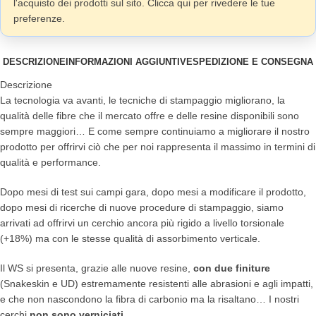
l'acquisto dei prodotti sul sito. Clicca qui per rivedere le tue
preferenze.
DESCRIZIONE
INFORMAZIONI AGGIUNTIVE
SPEDIZIONE E CONSEGNA
Descrizione
La tecnologia va avanti, le tecniche di stampaggio migliorano, la
qualità delle fibre che il mercato offre e delle resine disponibili sono
sempre maggiori… E come sempre continuiamo a migliorare il nostro
prodotto per offrirvi ciò che per noi rappresenta il massimo in termini di
qualità e performance.
Dopo mesi di test sui campi gara, dopo mesi a modificare il prodotto,
dopo mesi di ricerche di nuove procedure di stampaggio, siamo
arrivati ad offrirvi un cerchio ancora più rigido a livello torsionale
(+18%) ma con le stesse qualità di assorbimento verticale.
Il WS si presenta, grazie alle nuove resine,
con due finiture
(Snakeskin e UD) estremamente resistenti alle abrasioni e agli impatti,
e che non nascondono la fibra di carbonio ma la risaltano… I nostri
cerchi
non sono verniciati
.