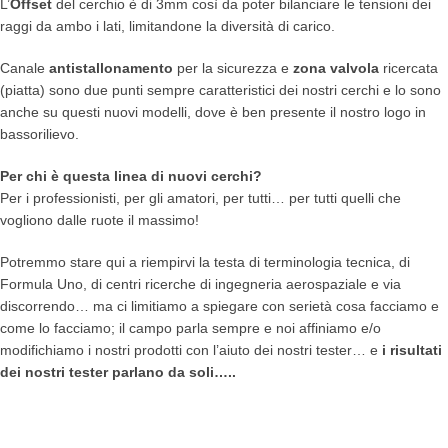
L’
Offset
del cerchio è di 3mm così da poter bilanciare le tensioni dei
raggi da ambo i lati, limitandone la diversità di carico.
Canale
antistallonamento
per la sicurezza e
zona valvola
ricercata
(piatta) sono due punti sempre caratteristici dei nostri cerchi e lo sono
anche su questi nuovi modelli, dove è ben presente il nostro logo in
bassorilievo.
Per chi è questa linea di nuovi cerchi?
Per i professionisti, per gli amatori, per tutti… per tutti quelli che
vogliono dalle ruote il massimo!
Potremmo stare qui a riempirvi la testa di terminologia tecnica, di
Formula Uno, di centri ricerche di ingegneria aerospaziale e via
discorrendo… ma ci limitiamo a spiegare con serietà cosa facciamo e
come lo facciamo; il campo parla sempre e noi affiniamo e/o
modifichiamo i nostri prodotti con l’aiuto dei nostri tester… e
i risultati
dei nostri tester parlano da soli…..