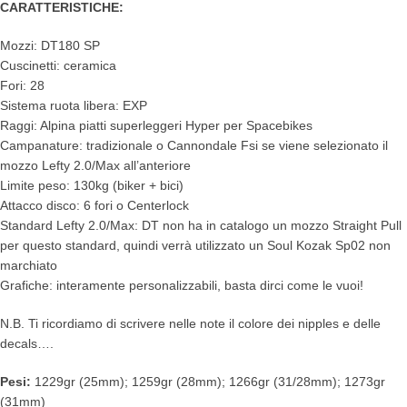
CARATTERISTICHE:
Mozzi: DT180 SP
Cuscinetti: ceramica
Fori: 28
Sistema ruota libera: EXP
Raggi: Alpina piatti superleggeri Hyper per Spacebikes
Campanature: tradizionale o Cannondale Fsi se viene selezionato il
mozzo Lefty 2.0/Max all’anteriore
Limite peso: 130kg (biker + bici)
Attacco disco: 6 fori o Centerlock
Standard Lefty 2.0/Max: DT non ha in catalogo un mozzo Straight Pull
per questo standard, quindi verrà utilizzato un Soul Kozak Sp02 non
marchiato
Grafiche: interamente personalizzabili, basta dirci come le vuoi!
N.B. Ti ricordiamo di scrivere nelle note il colore dei nipples e delle
decals….
Pesi:
1229gr (25mm); 1259gr (28mm); 1266gr (31/28mm); 1273gr
(31mm)