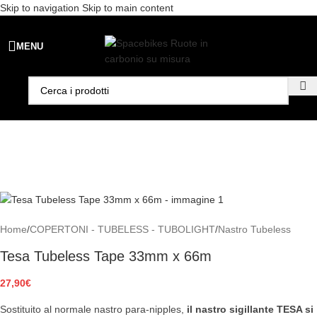
Skip to navigation
Skip to main content
Spedizione gratuita per ordini superiori a €99 - 📣 Paga con PayPal in
MENU
3 rate senza interessi,
oppure in 6, 12 o 24 rate
!
Home
/
COPERTONI - TUBELESS - TUBOLIGHT
/
Nastro Tubeless
Tesa Tubeless Tape 33mm x 66m
27,90
€
Sostituito al normale nastro para-nipples,
il nastro sigillante TESA si