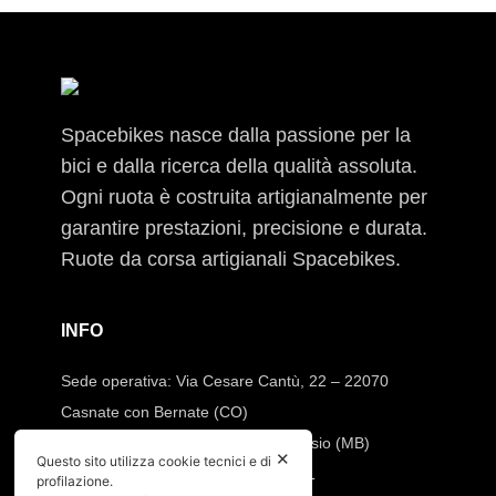
Spacebikes nasce dalla passione per la
bici e dalla ricerca della qualità assoluta.
Ogni ruota è costruita artigianalmente per
garantire prestazioni, precisione e durata.
Ruote da corsa artigianali Spacebikes.
INFO
Sede operativa: Via Cesare Cantù, 22 – 22070
Casnate con Bernate (CO)
Sede legale: Via Pio XI, 7 20832 Desio (MB)
✕
Questo sito utilizza cookie tecnici e di
Tel:
392.91.23.871
–
347.90.31.191
profilazione.