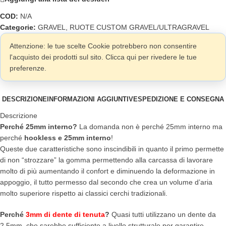
COD:
N/A
Categorie:
GRAVEL
,
RUOTE CUSTOM GRAVEL/ULTRAGRAVEL
Attenzione: le tue scelte Cookie potrebbero non consentire
l'acquisto dei prodotti sul sito. Clicca qui per rivedere le tue
preferenze.
DESCRIZIONE
INFORMAZIONI AGGIUNTIVE
SPEDIZIONE E CONSEGNA
Descrizione
Perché 25mm interno?
La domanda non è perché 25mm interno ma
perché
hookless e 25mm interno
!
Queste due caratteristiche sono inscindibili in quanto il primo permette
di non “strozzare” la gomma permettendo alla carcassa di lavorare
molto di più aumentando il confort e diminuendo la deformazione in
appoggio, il tutto permesso dal secondo che crea un volume d’aria
molto superiore rispetto ai classici cerchi tradizionali.
Perché
3mm di dente di tenuta
?
Quasi tutti utilizzano un dente da
2,5mm ,che sarebbe sufficiente a livello strutturale per garantire