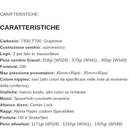
CARATTERISTICHE:
CARATTERISTICHE
Carbonio:
T800,T700, Graphene
Costruzione cerchio:
asimmetrico
Logo:
2 per lato in bassorilievo
Peso cerchio Gravel:
318gr (WS28) , 370gr (WS41) , 400gr (WS48)
Foratura:
24h
Max pressione pneumatico:
45mm=35psi ; 35mm=45psi
Colore nipples:
neri (altri colori da specificare nelle note al momento
della conferma)
Grafiche:
bianco lucido, altri colori su richiesta
Mozzi:
SpaceHub cuscinetti ceramica
Attacco disco:
Center Lock
Raggi:
Alpina Hyper custom Spacebikes
Finitura:
UD e SnakeSkin
Peso wheelset:
1171gr (WS28) , 1242gr (WS41) , 1325gr (WS48)