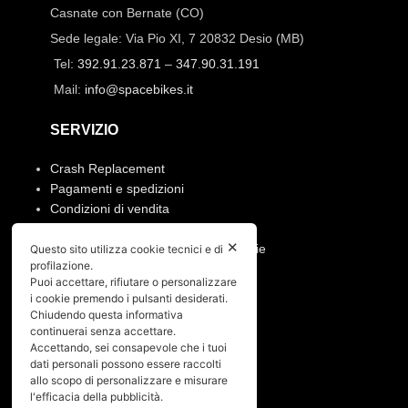
Casnate con Bernate (CO)
Sede legale: Via Pio XI, 7 20832 Desio (MB)
Tel:
392.91.23.871
–
347.90.31.191
Mail:
info@spacebikes.it
SERVIZIO
Crash Replacement
Pagamenti e spedizioni
Condizioni di vendita
Manutenzione ruote e prodotti
✕
Resi, annullamento ordine e garanzie
Questo sito utilizza cookie tecnici e di
profilazione.
Puoi accettare, rifiutare o personalizzare
PRIVACY
i cookie premendo i pulsanti desiderati.
Chiudendo questa informativa
Privacy policy
continuerai senza accettare.
Cookies policy
Accettando, sei consapevole che i tuoi
dati personali possono essere raccolti
allo scopo di personalizzare e misurare
Menù
l'efficacia della pubblicità.